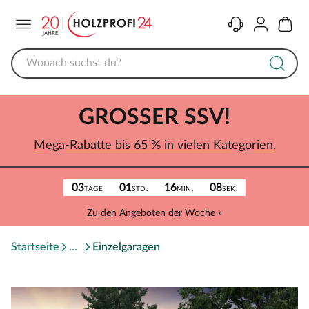
Menü
Kontakt
Konto
Warenk
GROSSER SSV!
Mega-Rabatte bis 65 % in vielen Kategorien.
03
01
16
08
TAGE
STD.
MIN.
SEK.
Zu den Angeboten der Woche »
Startseite
Einzelgaragen