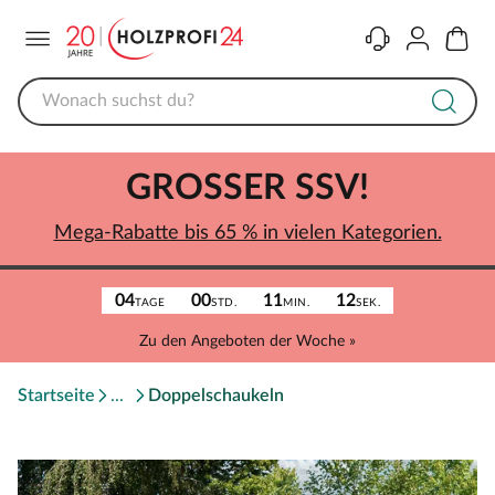
Menü
Kontakt
Konto
Warenk
GROSSER SSV!
Mega-Rabatte bis 65 % in vielen Kategorien.
04
00
11
12
TAGE
STD.
MIN.
SEK.
Zu den Angeboten der Woche »
Startseite
Doppelschaukeln