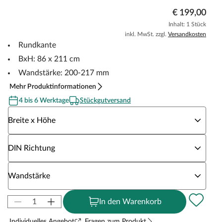
€ 199,00
Inhalt: 1 Stück
inkl. MwSt. zzgl.
Versandkosten
Rundkante
BxH: 86 x 211 cm
Wandstärke: 200-217 mm
Mehr Produktinformationen
4 bis 6 Werktage
Stückgutversand
Wähle eine Breite x Höhe
Breite x Höhe
Wähle eine DIN Richtung
DIN Richtung
Wähle eine Wandstärke
Wandstärke
In den Warenkorb
Individuelles Angebot
Fragen zum Produkt