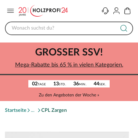
Menü
Kontakt
Konto
Warenk
GROSSER SSV!
Mega-Rabatte bis 65 % in vielen Kategorien.
02
13
36
44
TAGE
STD.
MIN.
SEK.
Zu den Angeboten der Woche »
Startseite
CPL Zargen