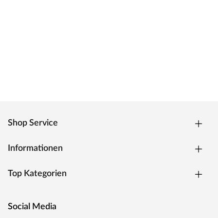
Germany"
Die Entwicklung neuer Produktionsverfahren und die
modernste Fertigungsanlage Europas machen das in
Trierweiler ansässige Unternehmen einzigartig. Seit 1996
nutzt der Familienbetrieb sein Expertenwissen, um
moderne Türen zu schaffen. Das umfangreiche Sortiment
deckt alle Wünsche ab: Designtüren, Stiltüren, Holztüren
in verschiedensten Oberflächen, Farben und
Maserungen. Alle Mosel Türen durchlaufen eine
Qualitätskontrolle, in der Langlebigkeit durch
Dauerfunktionstests geprüft wird. Darüber hinaus spielt
Shop Service
Umweltschutz eine große Rolle im Unternehmen:
Rohstoffe werden aus nachhaltiger Waldbewirtschaftung
Informationen
bezogen und Holzabfälle fließen über ein Heizkraftwerk
als Energie zurück in den Produktionskreislauf.
Top Kategorien
Social Media