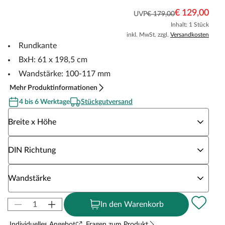
€ 129,00
UVP
€ 179,00
Inhalt: 1 Stück
inkl. MwSt. zzgl.
Versandkosten
Rundkante
BxH: 61 x 198,5 cm
Wandstärke: 100-117 mm
Mehr Produktinformationen
4 bis 6 Werktage
Stückgutversand
Wähle eine Breite x Höhe
Breite x Höhe
Wähle eine DIN Richtung
DIN Richtung
Wähle eine Wandstärke
Wandstärke
In den Warenkorb
Individuelles Angebot
Fragen zum Produkt