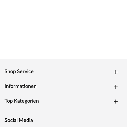
Germany"
Die Entwicklung neuer Produktionsverfahren und die
modernste Fertigungsanlage Europas machen das in
Trierweiler ansässige Unternehmen einzigartig. Seit 1996
nutzt der Familienbetrieb sein Expertenwissen, um
moderne Türen zu schaffen. Das umfangreiche Sortiment
deckt alle Wünsche ab: Designtüren, Stiltüren, Holztüren
in verschiedensten Oberflächen, Farben und
Maserungen. Alle Mosel Türen durchlaufen eine
Qualitätskontrolle, in der Langlebigkeit durch
Dauerfunktionstests geprüft wird. Darüber hinaus spielt
Shop Service
Umweltschutz eine große Rolle im Unternehmen:
Rohstoffe werden aus nachhaltiger Waldbewirtschaftung
Informationen
bezogen und Holzabfälle fließen über ein Heizkraftwerk
als Energie zurück in den Produktionskreislauf.
Top Kategorien
Social Media