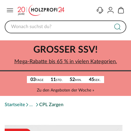
Menü
Kontakt
Konto
Warenk
GROSSER SSV!
Mega-Rabatte bis 65 % in vielen Kategorien.
03
11
52
45
TAGE
STD.
MIN.
SEK.
Zu den Angeboten der Woche »
Startseite
CPL Zargen