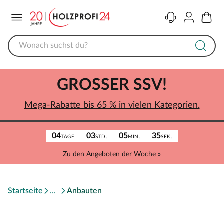
Menü
Kontakt
Konto
Warenk
GROSSER SSV!
Mega-Rabatte bis 65 % in vielen Kategorien.
04
03
05
35
TAGE
STD.
MIN.
SEK.
Zu den Angeboten der Woche »
Startseite
Anbauten