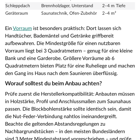
Schleppdach
Brennholzlager, Unterstand
2–4 m Tiefe
Geräteraum
Saunatechnik, Ofen-Zubehör
2–4 m²
Ein
Vorraum
ist besonders praktisch: Dort lassen sich
Handtücher, Bademäntel und Getränke griffbereit
aufbewahren. Die Mindestgröße für einen nutzbaren
Vorraum liegt bei 3 Quadratmetern – genug für eine kleine
Bank und eine Garderobe. Größere Vorräume ab 6
Quadratmetern bieten Platz für eine Ruheliege und machen
den Gang ins Haus nach dem Saunieren überflüssig.
Worauf solltest du beim Anbau achten?
Prüfe zuerst die Herstellerkompatibilität: Anbauten müssen
in Holzstärke, Profil und Anschlussmaßen zum Saunahaus
passen. Die Blockbohlenstärke sollte identisch sein, damit
die Nut-Feder-Verbindung nahtlos ineinandergreift.
Beachte die geltenden Abstandsregelungen zu
Nachbargrundstücken – in den meisten Bundesländern
sind 3 Meter Mindestabstand vorgeschrieben – und prüfe,