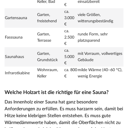
Keller, Bad
einsatzbereit
€
ca.
Garten,
viele Größen,
Gartensauna
3.000
freistehend
witterungsbeständig
€
ca.
Garten,
runde Form, sehr
Fasssauna
2.500
Terrasse
platzsparend
€
ca.
Garten,
mit Vorraum, vollwertiges
Saunahaus
5.000
Grundstück
Gebäude
€
Wohnraum,
ca. 800
milde Wärme (40–60 °C),
Infrarotkabine
Keller
€
wenig Energie
Welche Holzart ist die richtige für eine Sauna?
Das Innenholz einer Sauna hat ganz besondere
Anforderungen zu erfüllen. Es muss harzarm sein, damit bei
Hitze keine klebrigen Stellen entstehen. Es muss gute
Wärmedämmwerte haben, damit die Oberflächen nicht zu