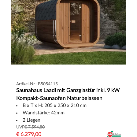
Artikel-Nr.: B5054115
Saunahaus Laadi mit Ganzglastür inkl. 9 kW
Kompakt-Saunaofen Naturbelassen
B x T x H: 205 x 250 x 210 cm
Wandstärke: 42mm
2 Liegen
UVP
€ 7.594,80
€ 6.279,00