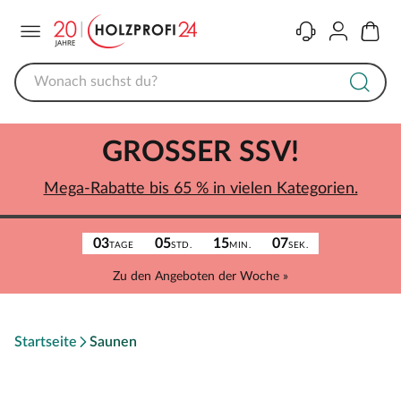
Menü
Kontakt
Konto
Warenk
GROSSER SSV!
Mega-Rabatte bis 65 % in vielen Kategorien.
03
05
15
07
TAGE
STD.
MIN.
SEK.
Zu den Angeboten der Woche »
Startseite
Saunen