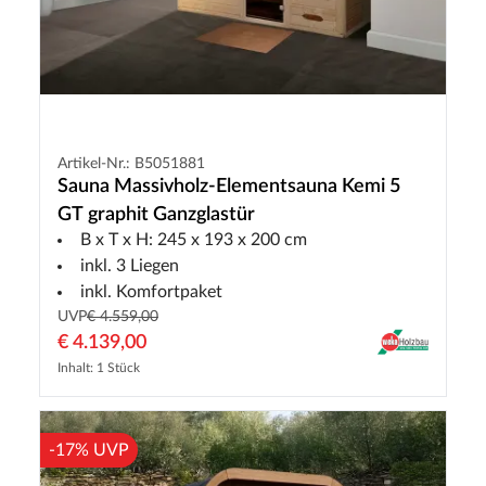
Artikel-Nr.: B5051881
Sauna Massivholz-Elementsauna Kemi 5
GT graphit Ganzglastür
B x T x H: 245 x 193 x 200 cm
inkl. 3 Liegen
inkl. Komfortpaket
UVP
€ 4.559,00
€ 4.139,00
Inhalt: 1 Stück
-17% UVP