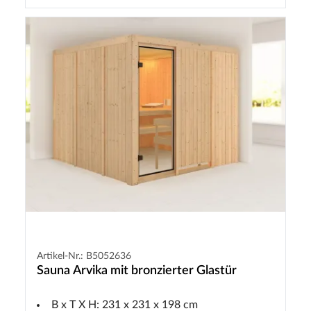
Artikel-Nr.: B5052636
Sauna Arvika mit bronzierter Glastür
B x T X H: 231 x 231 x 198 cm