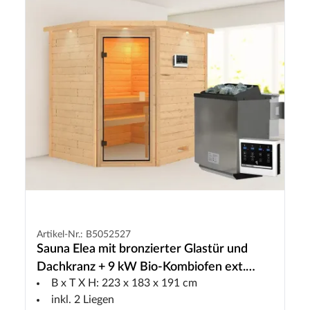
Artikel-Nr.: B5052527
Sauna Elea mit bronzierter Glastür und
Dachkranz + 9 kW Bio-Kombiofen ext.
B x T X H: 223 x 183 x 191 cm
Strg.
inkl. 2 Liegen