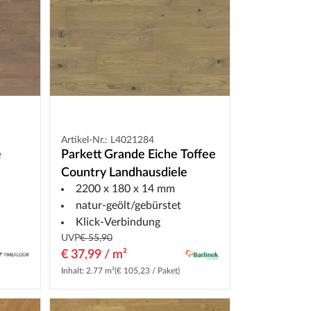
Artikel-Nr.: L4021284
e
Parkett Grande Eiche Toffee
Country Landhausdiele
2200 x 180 x 14 mm
natur-geölt/gebürstet
Klick-Verbindung
UVP
€ 55,90
€ 37,99 / m²
Inhalt: 2.77 m²
(€ 105,23 / Paket)