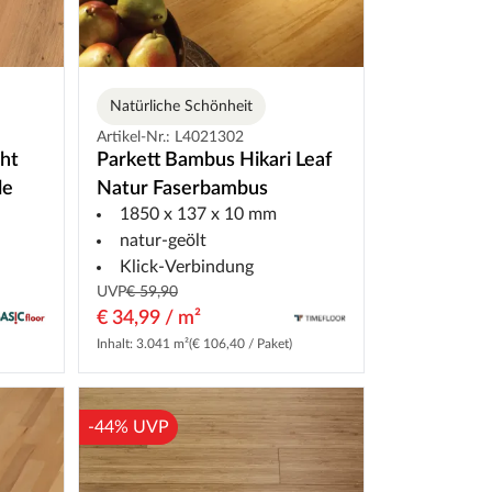
Natürliche Schönheit
Artikel-Nr.: L4021302
cht
Parkett Bambus Hikari Leaf
le
Natur Faserbambus
1850 x 137 x 10 mm
natur-geölt
Klick-Verbindung
UVP
€ 59,90
€ 34,99 / m²
Inhalt: 3.041 m²
(€ 106,40 / Paket)
-44% UVP