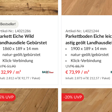
Bestseller!
rtikel-Nr.: L4021286
Artikel-Nr.: L4021244
arkett Eiche Wild
Parkettboden Eiche lei
andhausdiele Gebürstet
astig geölt Landhausdie
1860 x 189 x 14 mm
1900 x 189 x 14 mm
natur-geölt/gebürstet
natur-geölt/gebürstet
Klick-Verbindung
Klick-Verbindung
VP
€ 51,90
UVP
€ 88,79
 32,99 / m²
€ 73,99 / m²
halt: 2.812 m²
(€ 92,77 / Paket)
Inhalt: 2.873 m²
(€ 212,57 / Paket)
5% UVP
-20% UVP