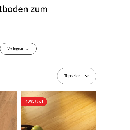
ettboden zum
Verlegeart
Breite (cm)
Topseller
-42% UVP