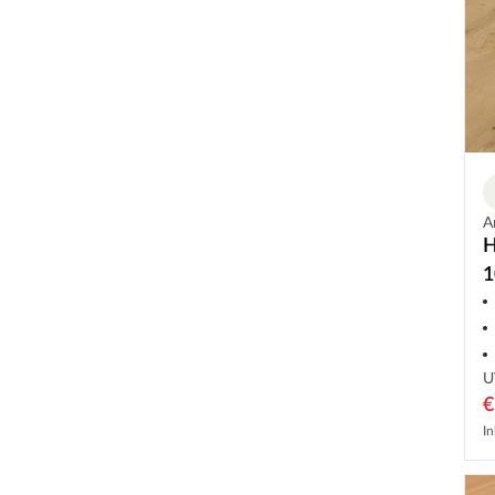
A
H
1
2
U
€
In