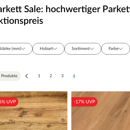
arkett Sale: hochwertiger Park
ktionspreis
Stärke (mm)
Holzart
Sortiment
Farbe
Farbton
Preis
Verlegeoptik
Hersteller
Oberflächenbehandlung
Fase/Fuge
 Produkte
1
2
3
4
6% UVP
-17% UVP