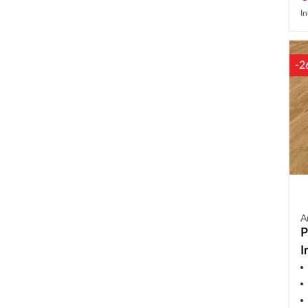
In
-2
A
P
I
g