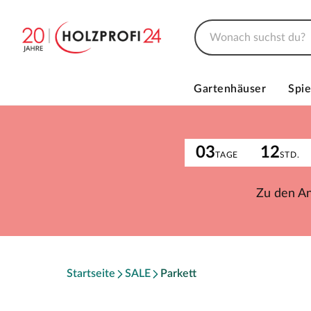
Gartenhäuser
Spie
03
12
TAGE
STD.
Zu den A
Startseite
SALE
Parkett