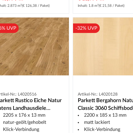
halt: 2.873 m²
(€ 126,38 / Paket)
Inhalt: 1.8 m²
(€ 21,58 / Paket)
6% UVP
-32% UVP
rtikel-Nr.: L4020516
Artikel-Nr.: L4020128
arkett Rustico Eiche Natur
Parkett Bergahorn Nat
ntens Landhausdiele
Classic 3060 Schiffsbo
2205 x 176 x 13 mm
2200 x 185 x 13 mm
ehobelt
natur-geölt/gehobelt
matt lackiert
Klick-Verbindung
Klick-Verbindung