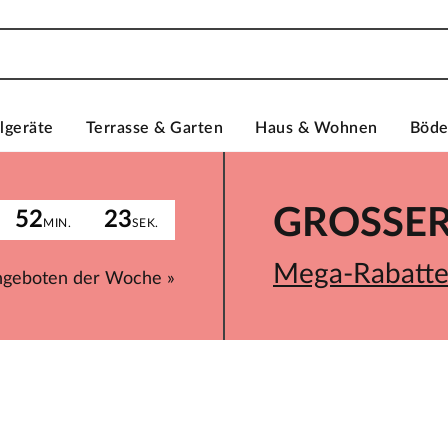
lgeräte
Terrasse & Garten
Haus & Wohnen
Böd
GROSSER 
52
23
MIN.
SEK.
Mega-Rabatte 
ngeboten der Woche »