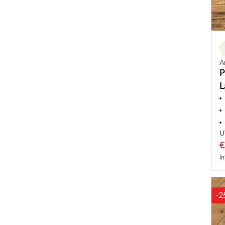
A
P
L
U
€
In
-2