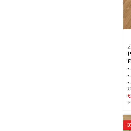
A
P
E
8
U
€
In
-3