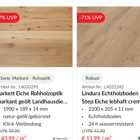
7% UVP
-71% UVP
Serie: Markant - Rohoptik
Robust
rtikel-Nr.: L4020295
Artikel-Nr.: L4021242
arkett Eiche Rohholzoptik
Lindura Echtholzboden
arkant geölt Landhausdiele
Step Eiche lebhaft cre
1900 x 189 x 14 mm
2200 x 205 x 11 mm
ebürstet
8935 Landhausdiele
natur-geölt/gebürstet
Echtholzboden
Gebürstet
Klick-Verbindung
24 h wasserresistent
VP
€ 59,90
UVP
€ 41,90
 43,99 / m²
€ 11,99 / m²