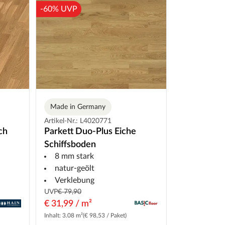
-60% UVP
Made in Germany
Artikel-Nr.: L4020771
ch
Parkett Duo-Plus Eiche
Schiffsboden
8 mm stark
natur-geölt
Verklebung
UVP
€ 79,90
€ 31,99 / m²
Inhalt: 3.08 m²
(€ 98,53 / Paket)