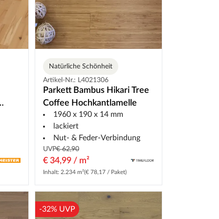
Natürliche Schönheit
Artikel-Nr.: L4021306
Parkett Bambus Hikari Tree
Coffee Hochkantlamelle
1960 x 190 x 14 mm
t
lackiert
Nut- & Feder-Verbindung
UVP
€ 62,90
€ 34,99 / m²
Inhalt: 2.234 m²
(€ 78,17 / Paket)
-32% UVP