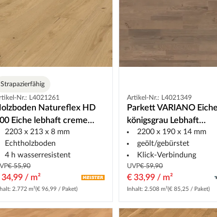
Strapazierfähig
rtikel-Nr.: L4021261
Artikel-Nr.: L4021349
olzboden Natureflex HD
Parkett VARIANO Eich
00 Eiche lebhaft creme
königsgrau Lebhaft
2203 x 213 x 8 mm
2200 x 190 x 14 mm
0015 Landhausdiele
Schiffsboden
Echtholzboden
geölt/gebürstet
4 h wasserresistent
Klick-Verbindung
VP
€ 55,90
UVP
€ 59,90
 34,99 / m²
€ 33,99 / m²
halt: 2.772 m²
(€ 96,99 / Paket)
Inhalt: 2.508 m²
(€ 85,25 / Paket)