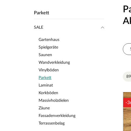
P
Parkett
A
SALE
Gartenhaus
Spielgeräte
Saunen
Wandverkleidung
Vinylböden
89
Parkett
Laminat
Korkböden
Massivholzdielen
-3
Zäune
Fassadenverkleidung
Terrassenbelag