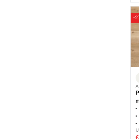
-2
A
P
m
g
U
€