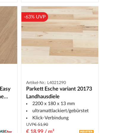
-63% UVP
Artikel-Nr.: L4021290
 Easy
Parkett Esche variant 20173
me
Landhausdiele
2200 x 180 x 13 mm
ultramattlackiert/gebürstet
Klick-Verbindung
UVP
€ 51,90
€ 18,99 / m²