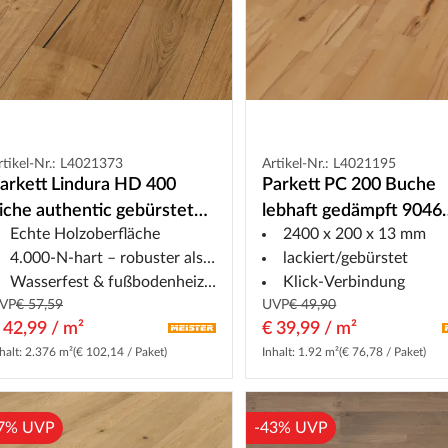
rtikel-Nr.: L4021373
Artikel-Nr.: L4021195
arkett Lindura HD 400
Parkett PC 200 Buche
iche authentic gebürstet
lebhaft gedämpft 9046
Echte Holzoberfläche
2400 x 200 x 13 mm
915 Landhausdiele
Schiffsboden Gebürste
4.000-N-hart – robuster als Parkett
lackiert/gebürstet
Wasserfest & fußbodenheizfähig
Klick-Verbindung
VP
€ 57,59
UVP
€ 49,90
 42,99 / m²
€ 39,99 / m²
halt: 2.376 m²
(€ 102,14 / Paket)
Inhalt: 1.92 m²
(€ 76,78 / Paket)
7% UVP
-43% UVP