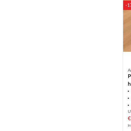
-1
A
P
h
S
U
€
In