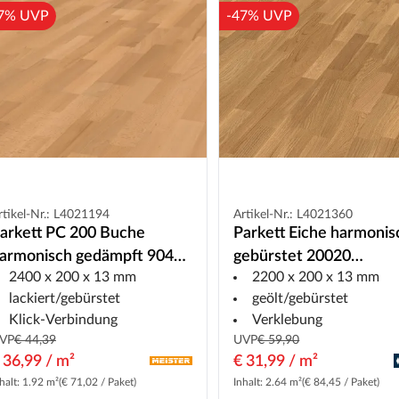
7% UVP
-47% UVP
rtikel-Nr.: L4021194
Artikel-Nr.: L4021360
arkett PC 200 Buche
Parkett Eiche harmonis
armonisch gedämpft 9045
gebürstet 20020
2400 x 200 x 13 mm
2200 x 200 x 13 mm
chiffsboden Gebürstet
Schiffsboden
lackiert/gebürstet
geölt/gebürstet
Klick-Verbindung
Verklebung
VP
€ 44,39
UVP
€ 59,90
 36,99 / m²
€ 31,99 / m²
halt: 1.92 m²
(€ 71,02 / Paket)
Inhalt: 2.64 m²
(€ 84,45 / Paket)