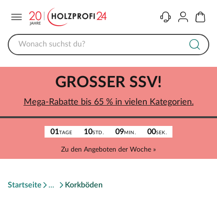
Menü
Kontakt
Konto
Warenk
GROSSER SSV!
Mega-Rabatte bis 65 % in vielen Kategorien.
01
10
09
00
TAGE
STD.
MIN.
SEK.
Zu den Angeboten der Woche »
Startseite
Korkböden