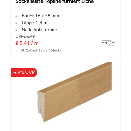
Sockelleiste Topline furniert Eiche
B x H: 16 x 58 mm
Länge: 2,4 m
Nadelholz furniert
UVP
€ 6,49
€ 5,41 / m
Inhalt: 2.4 m
(€ 12,99 / Stück)
-69% UVP