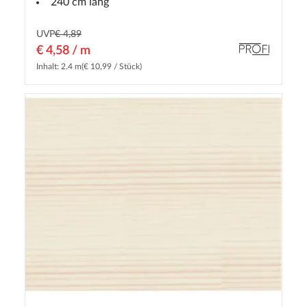
240 cm lang
UVP
€ 4,89
€ 4,58 / m
Inhalt: 2.4 m
(€ 10,99 / Stück)