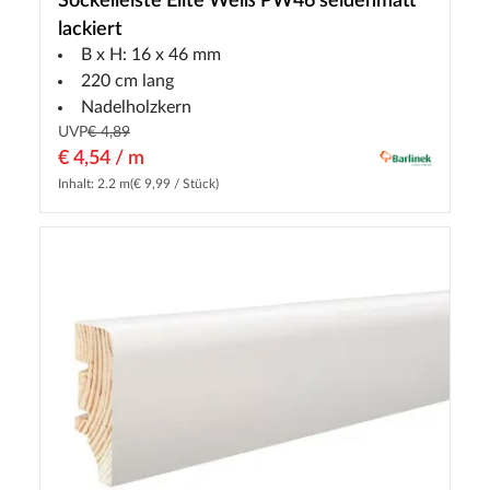
Sockelleiste Elite Weiß PW46 seidenmatt
lackiert
B x H: 16 x 46 mm
220 cm lang
Nadelholzkern
UVP
€ 4,89
€ 4,54 / m
Inhalt: 2.2 m
(€ 9,99 / Stück)