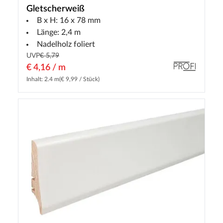
Gletscherweiß
B x H: 16 x 78 mm
Länge: 2,4 m
Nadelholz foliert
UVP
€ 5,79
€ 4,16 / m
Inhalt: 2.4 m
(€ 9,99 / Stück)