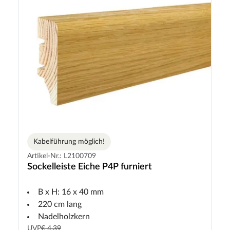
Kabelführung möglich!
Artikel-Nr.: L2100709
Sockelleiste Eiche P4P furniert
B x H: 16 x 40 mm
220 cm lang
Nadelholzkern
UVP
€ 4,39