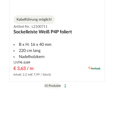
Kabelführung möglich!
Artikel-Nr.: L2100711
Sockelleiste Weiß P4P foliert
B x H: 16 x 40 mm
220 cm lang
Nadelholzkern
UVP
€ 3,89
€ 3,63 / m
Inhalt: 2.2 m
(€ 7,99 / Stück)
1
15 Produkte