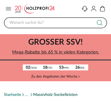
Menü
Kontakt
Konto
Warenk
GROSSER SSV!
Mega-Rabatte bis 65 % in vielen Kategorien.
02
18
53
26
TAGE
STD.
MIN.
SEK.
Zu den Angeboten der Woche »
Startseite
Massivholz-Sockelleisten