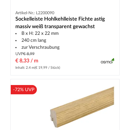
Artikel-Nr.: L2200090
Sockelleiste Hohlkehlleiste Fichte astig
massiv weiß transparent gewachst
B x H: 22 x 22 mm
240 cm lang
zur Verschraubung
UVP
€ 8,99
€ 8,33 / m
Inhalt: 2.4 m
(€ 19,99 / Stück)
-72% UVP