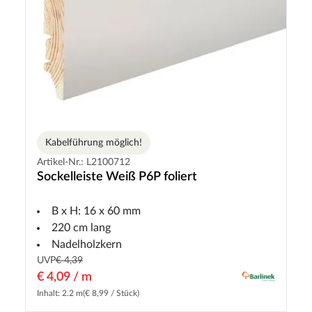
Kabelführung möglich!
Artikel-Nr.: L2100712
Sockelleiste Weiß P6P foliert
B x H: 16 x 60 mm
220 cm lang
Nadelholzkern
UVP
€ 4,39
€ 4,09 / m
Inhalt: 2.2 m
(€ 8,99 / Stück)