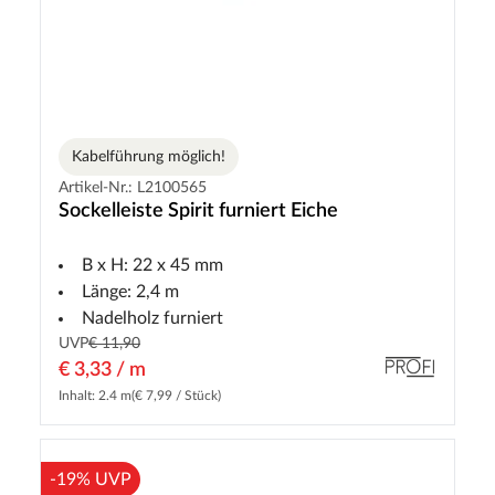
Kabelführung möglich!
Artikel-Nr.: L2100565
Sockelleiste Spirit furniert Eiche
B x H: 22 x 45 mm
Länge: 2,4 m
Nadelholz furniert
UVP
€ 11,90
€ 3,33 / m
Inhalt: 2.4 m
(€ 7,99 / Stück)
-19% UVP