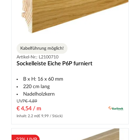
Kabelführung möglich!
Artikel-Nr.: L2100710
Sockelleiste Eiche P6P furniert
B x H: 16 x 60 mm
220 cm lang
Nadelholzkern
UVP
€ 4,89
€ 4,54 / m
Inhalt: 2.2 m
(€ 9,99 / Stück)
-23% UVP