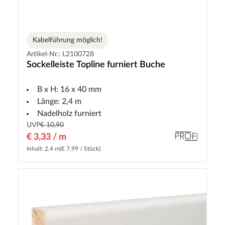
Kabelführung möglich!
Artikel-Nr.: L2100728
Sockelleiste Topline furniert Buche
B x H: 16 x 40 mm
Länge: 2,4 m
Nadelholz furniert
UVP
€ 10,90
€ 3,33 / m
Inhalt: 2.4 m
(€ 7,99 / Stück)