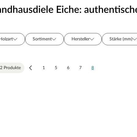
andhausdiele Eiche: authentisc
Holzart
Sortiment
Hersteller
Stärke (mm)
Oberflächenbehandlung
Nutzschicht
Farbton
Aufbau
Länge (cm)
Breite (cm)
Farbe
2 Produkte
1
5
6
7
8