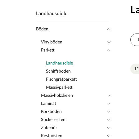
L
Landhausdiele
Böden
Vinylböden
Parkett
Landhausdiele
11
Schiffsboden
Fischgrätparkett
Massivparkett
Massivholzdielen
Laminat
Korkböden
Sockelleisten
Zubehör
Restposten