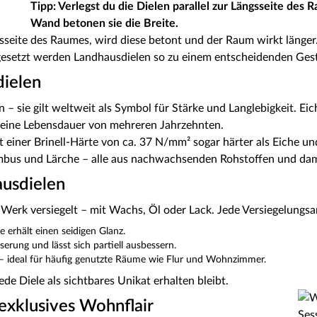
Tipp: Verlegst du die Dielen parallel zur Längsseite des R
Wand betonen sie die Breite.
ängsseite des Raumes, wird diese betont und der Raum wirkt läng
ingesetzt werden Landhausdielen so zu einem entscheidenden Ge
dielen
n – sie gilt weltweit als Symbol für Stärke und Langlebigkeit. Ei
 eine Lebensdauer von mehreren Jahrzehnten.
mit einer Brinell-Härte von ca. 37 N/mm² sogar härter als Eiche u
mbus und Lärche – alle aus nachwachsenden Rohstoffen und dam
ausdielen
Werk versiegelt – mit Wachs, Öl oder Lack. Jede Versiegelungsar
e erhält einen seidigen Glanz.
aserung und lässt sich partiell ausbessern.
r – ideal für häufig genutzte Räume wie Flur und Wohnzimmer.
ede Diele als sichtbares Unikat erhalten bleibt.
 exklusives Wohnflair