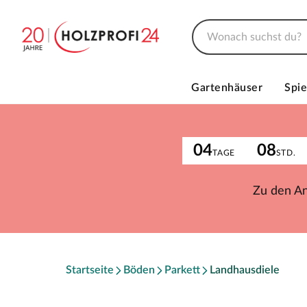
Gartenhäuser
Spie
04
08
TAGE
STD.
Zu den A
Startseite
Böden
Parkett
Landhausdiele