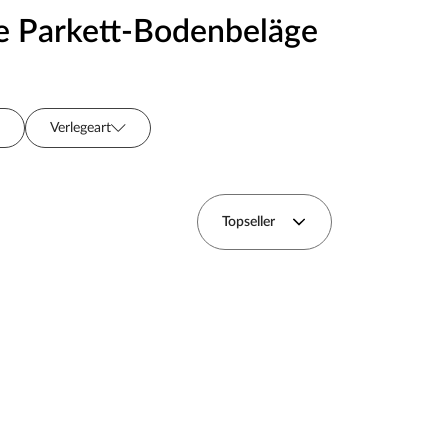
he Parkett-Bodenbeläge
Verlegeart
Preis
Fase/Fuge
Topseller