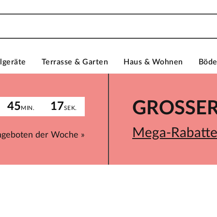
lgeräte
Terrasse & Garten
Haus & Wohnen
Böd
GROSSER 
45
17
MIN.
SEK.
Mega-Rabatte 
ngeboten der Woche »