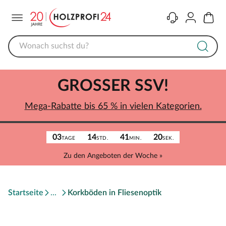
Menü
Kontakt
Konto
Warenk
GROSSER SSV!
Mega-Rabatte bis 65 % in vielen Kategorien.
03
14
41
20
TAGE
STD.
MIN.
SEK.
Zu den Angeboten der Woche »
Startseite
Korkböden in Fliesenoptik