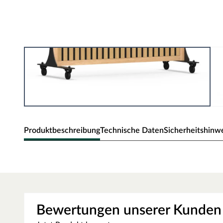
Produktbeschreibung
Technische Daten
Sicherheitshinw
Timeless Zubehör für Raumteiler
Die Zubehör-Rolle für den Standfuß des Raumteilers ermö
einfach am Standfuß montiert und erleichtert das Versc
Bewertungen unserer Kunden
werden muss. So kannst du deinen Raumteiler nach Bedar
gestalten, ohne auf Stabilität oder Sicherheit zu verzicht