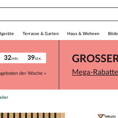
lgeräte
Terrasse & Garten
Haus & Wohnen
Böd
GROSSER 
32
39
MIN.
SEK.
Mega-Rabatte 
ngeboten der Woche »
iler