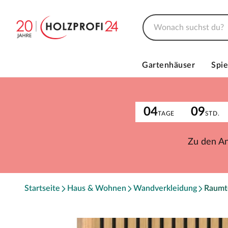
Gartenhäuser
Spie
04
09
TAGE
STD.
Zu den A
Startseite
Haus & Wohnen
Wandverkleidung
Raumte