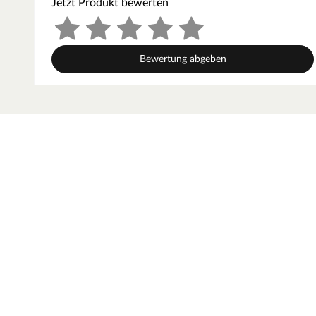
Jetzt Produkt bewerten
Timeless Living – stilvoll wohnen und
Zeitlose Einrichtung für Wohn- und Arbeitsräume: Timele
Bewertung abgeben
für den Innenbereich. Mit einem klaren Fokus auf Design, 
Hersteller stilvolle Lösungen für ein harmonisches Zu
Wandtische, Schreibtischlösungen oder Meetingboxen – 
Materialien, lange Lebensdauer und praktische Einsatzmö
steht Timeless Living für ein starkes Preis-Leistungs-Verhä