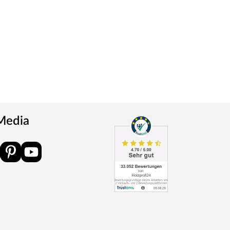
 Media