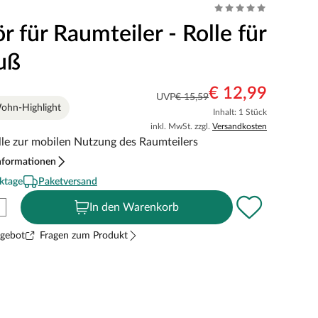
 für Raumteiler - Rolle für
uß
€ 12,99
UVP
€ 15,59
ohn-Highlight
Inhalt: 1 Stück
inkl. MwSt. zzgl.
Versandkosten
olle zur mobilen Nutzung des Raumteilers
nformationen
ktage
Paketversand
In den Warenkorb
ngebot
Fragen zum Produkt