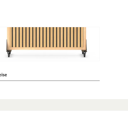
eise
 – Rolle für Standfuß
glicht eine flexible und mobile Nutzung. Sie wird
hieben des Raumteilers, ohne dass er angehoben
f schnell umstellen und Räume individuell
en.