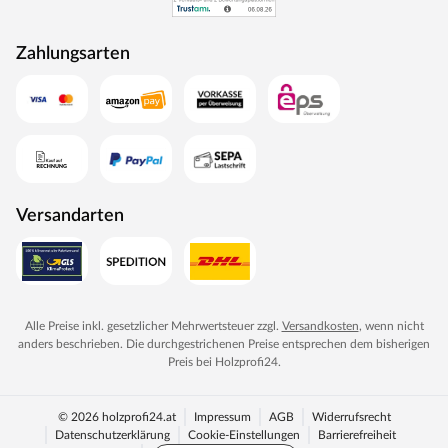
Rohstoffe werden aus nachhaltiger Waldbewirtschaftung
bezogen, und Holzabfälle fließen über ein Heizkraftwerk
Zahlungsarten
als Energie zurück in den Produktionskreislauf.
Versandarten
Alle Preise inkl. gesetzlicher Mehrwertsteuer zzgl.
Versandkosten
, wenn nicht
anders beschrieben. Die durchgestrichenen Preise entsprechen dem bisherigen
Preis bei
Holzprofi24
.
© 2026 holzprofi24.at
Impressum
AGB
Widerrufsrecht
Datenschutzerklärung
Cookie-Einstellungen
Barrierefreiheit