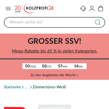
Menü
Kontakt
Konto
Warenk
GROSSER SSV!
Mega-Rabatte bis 65 % in vielen Kategorien.
03
03
57
14
TAGE
STD.
MIN.
SEK.
Zu den Angeboten der Woche »
Startseite
Zimmertüren Weiß