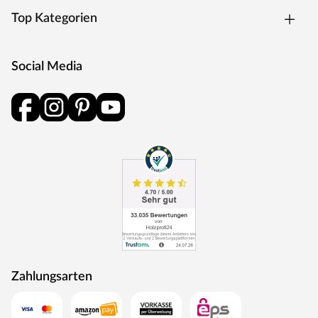
Germany“
Top Kategorien
Die Entwicklung neuer Produktionsverfahren und die
modernste Fertigungsanlage Europas machen das in
Trierweiler ansässige Unternehmen einzigartig. Seit 1996
Social Media
nutzt der Familienbetrieb sein Expertenwissen, um
moderne Türen zu schaffen. Das umfangreiche Sortiment
deckt alle Wünsche ab: Designtüren, Stiltüren, Holztüren
in verschiedensten Oberflächen, Farben und
Maserungen. Alle Mosel-Türen durchlaufen eine
Qualitätskontrolle, in der Langlebigkeit durch
Dauerfunktionstests geprüft wird. Darüber hinaus spielt
Umweltschutz eine große Rolle im Unternehmen.
Rohstoffe werden aus nachhaltiger Waldbewirtschaftung
bezogen, und Holzabfälle fließen über ein Heizkraftwerk
als Energie zurück in den Produktionskreislauf.
Zahlungsarten