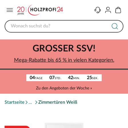
Menü
Kontakt
Konto
Warenk
GROSSER SSV!
Mega-Rabatte bis 65 % in vielen Kategorien.
04
07
42
25
TAGE
STD.
MIN.
SEK.
Zu den Angeboten der Woche »
Startseite
Zimmertüren Weiß