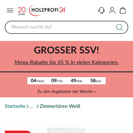
Menü
Kontakt
Konto
Warenk
GROSSER SSV!
Mega-Rabatte bis 65 % in vielen Kategorien.
04
09
49
58
TAGE
STD.
MIN.
SEK.
Zu den Angeboten der Woche »
Startseite
Zimmertüren Weiß