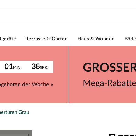
lgeräte
Terrasse & Garten
Haus & Wohnen
Böd
GROSSER 
01
38
MIN.
SEK.
Mega-Rabatte 
ngeboten der Woche »
ertüren Grau