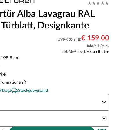
tür Alba Lavagrau RAL
 Türblatt, Designkante
€ 159,00
UVP
€ 239,00
Inhalt: 1 Stück
inkl. MwSt. zzgl.
Versandkosten
x 198,5 cm
s
rke
nformationen
erktage
Stückgutversand
eite x Höhe
N Richtung