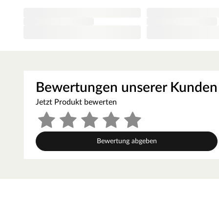
Zimmertür ist ihre Mittellage aus Röhrenspan, die nicht n
auch Schall und Geräusche effektiv dämmt.
Aufbau und Optik
Mittellage
Die Mittellage des Türblattes besteht aus einer Röhrenspa
durchgehende Spanplatte, durchzogen mit röhrenförmigen
Bewertungen unserer Kunden
machen und Schall und Geräusche dämmen.
Jetzt Produkt bewerten
Kantenausführung
Das Türblatt hat eine Designkante. Diese Kantenform zei
aus, die mit eckigen Oberseiten kombiniert ist. Die Rundk
Bewertung abgeben
eine ca. 2 mm kleine Kantenrundung. Durch die leichte R
unempfindlicher gegen Stöße. Das Türblatt ist gefälzt, das
Türrahmen/der Zarge auf. Dadurch wird der Spalt zwische
können weniger Geräusche, Licht und Luft durchdringen.
Oberfläche