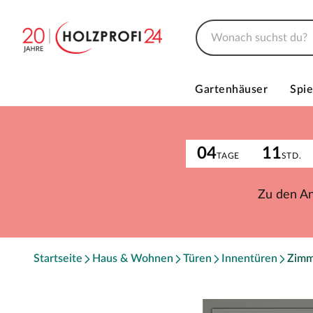
Gartenhäuser
Spie
04
11
TAGE
STD.
Zu den A
Startseite
Haus & Wohnen
Türen
Innentüren
Zimm