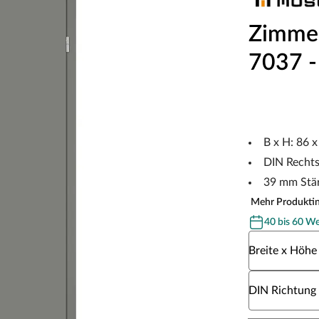
Zimmer
7037 -
B x H: 86 
DIN Recht
39 mm Stä
Mehr Produkti
40 bis 60 W
Wähle eine Br
Breite x Höhe
Wähle eine DI
DIN Richtung