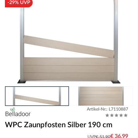
-29% UVP
Artikel-Nr.: L7110887
WPC Zaunpfosten Silber 190 cm
€ 36,99
UVP
€ 51,90