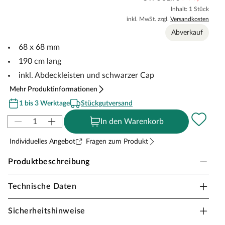
Inhalt: 1 Stück
inkl. MwSt. zzgl.
Versandkosten
Abverkauf
68 x 68 mm
190 cm lang
inkl. Abdeckleisten und schwarzer Cap
Mehr Produktinformationen
1 bis 3 Werktage
Stückgutversand
In den Warenkorb
Individuelles Angebot
Fragen zum Produkt
Produktbeschreibung
Technische Daten
WPC Zaunpfosten Silber 190 cm
Das Material aus Holzfasern und Kunststoff sorgt für
Sicherheitshinweise
extrem lange Haltbarkeit.