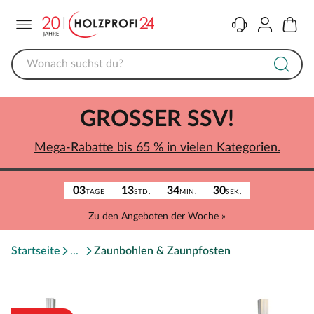
Menü
Kontakt
Konto
Warenk
GROSSER SSV!
Mega-Rabatte bis 65 % in vielen Kategorien.
03
13
34
30
TAGE
STD.
MIN.
SEK.
Zu den Angeboten der Woche »
Startseite
Zaunbohlen & Zaunpfosten