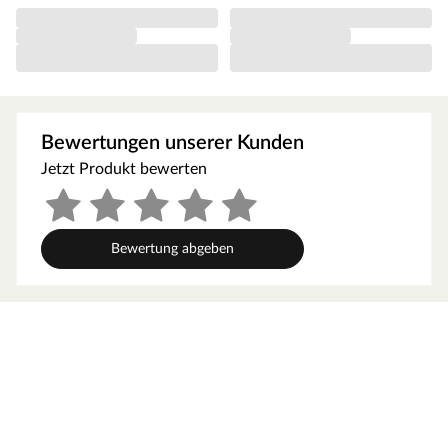
Rutschfestigkeit auch zur optimalen Poolumrandung. Die
hohe Dichte von WPC entspricht der von tropischen
Harthölzern. WPC-Dielen sind resistent gegen Pilz- und
Insektenbefall sowie Feuchtigkeit und Witterung. Der
hochwertige Holzlook wirkt täuschend echt und modern,
Bewertungen unserer Kunden
ist aber wesentlich pflegeleichter als echtes Holz.
Jetzt Produkt bewerten
Coextrudiertes WPC
Bei coextrudierten Terrassenfliesen wird der WPC-Kern
komplett mit Kunststoff ummantelt. Dadurch wird die
Bewertung abgeben
Beständigkeit gegen Feuchtigkeit, Schimmel und Insekten
noch erhöht. Gleichzeitig sorgt das Verfahren dafür, dass
die äußere Schicht länger schön bleibt.
Optik
Die glatte Oberfläche der Fliese sorgt für ein klares und
elegantes Design und schafft eine behagliche
Atmosphäre. Glatte Fliesen lassen sich gut reinigen und
trocknen schnell. Die authentische Holzstruktur sorgt