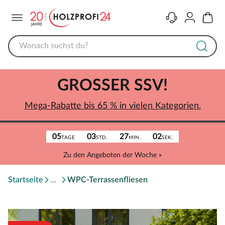
Menü
Kontakt
Konto
Warenk
GROSSER SSV!
Mega-Rabatte bis 65 % in vielen Kategorien.
05
03
27
02
TAGE
STD.
MIN.
SEK.
Zu den Angeboten der Woche »
Startseite
WPC-Terrassenfliesen