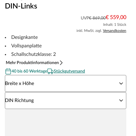
DIN-Links
€ 559,00
UVP
€ 869,00
Inhalt: 1 Stück
inkl. MwSt. zzgl.
Versandkosten
Designkante
Vollspanplatte
Schallschutzklasse: 2
Mehr Produktinformationen
40 bis 60 Werktage
Stückgutversand
Wähle eine Breite x Höhe
Breite x Höhe
Wähle eine DIN Richtung
DIN Richtung