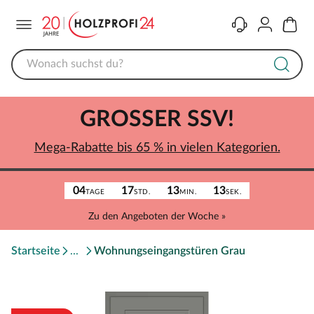
Menü
Kontakt
Konto
Warenk
GROSSER SSV!
Mega-Rabatte bis 65 % in vielen Kategorien.
04
17
13
13
TAGE
STD.
MIN.
SEK.
Zu den Angeboten der Woche »
Startseite
Wohnungseingangstüren Grau