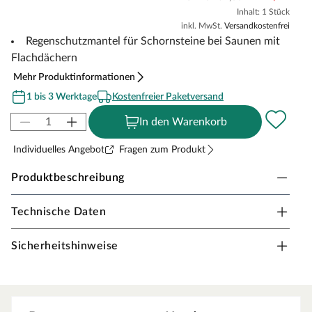
Inhalt: 1 Stück
inkl. MwSt.
Versandkostenfrei
Regenschutzmantel für Schornsteine bei Saunen mit
Flachdächern
Mehr Produktinformationen
1 bis 3 Werktage
Kostenfreier Paketversand
In den Warenkorb
Individuelles Angebot
Fragen zum Produkt
Produktbeschreibung
Technische Daten
Regenschutzmantel für Schornsteine bei Saunen
mit Flachdächern
Sicherheitshinweise
Bei Saunen mit Flachdächern benötigst Du für den
Schornstein Deiner Sauna diesen Regenschutzmantel.