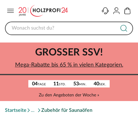
Menü
Kontakt
Konto
Warenk
GROSSER SSV!
Mega-Rabatte bis 65 % in vielen Kategorien.
04
11
53
40
TAGE
STD.
MIN.
SEK.
Zu den Angeboten der Woche »
Startseite
Zubehör für Saunaöfen