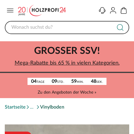
Menü
Kontakt
Konto
Warenk
GROSSER SSV!
Mega-Rabatte bis 65 % in vielen Kategorien.
04
09
59
48
TAGE
STD.
MIN.
SEK.
Zu den Angeboten der Woche »
Startseite
Vinylboden