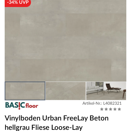
-34% UVP
Artikel-Nr.: L4082321
Vinylboden Urban FreeLay Beton
hellgrau Fliese Loose-Lay