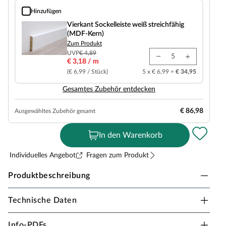
Hinzufügen
Vierkant Sockelleiste weiß streichfähig (MDF-Kern)
Vierkant Sockelleiste weiß streichfähig
(MDF-Kern)
Zum Produkt
UVP
€ 4,89
€ 3,18 / m
(€ 6,99 / Stück)
5 x € 6,99 =
€ 34,95
Gesamtes Zubehör entdecken
€ 86,98
Ausgewähltes Zubehör gesamt
In den Warenkorb
Individuelles Angebot
Fragen zum Produkt
Produktbeschreibung
Technische Daten
TIMEFLOOR Vinylboden Premium Klebevinyl
Eiche Landhausdiele
Info-PDFs