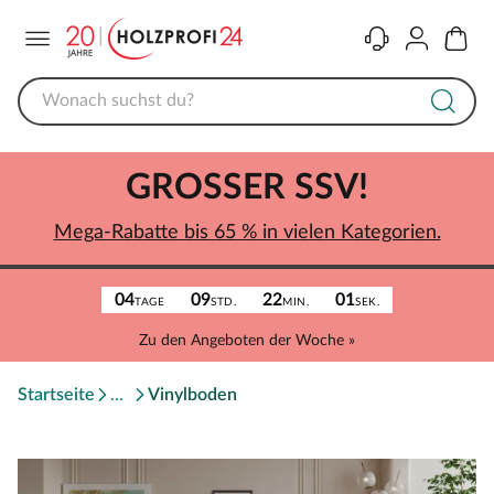
Menü
Kontakt
Konto
Warenk
GROSSER SSV!
Mega-Rabatte bis 65 % in vielen Kategorien.
04
09
22
01
TAGE
STD.
MIN.
SEK.
Zu den Angeboten der Woche »
Startseite
Vinylboden