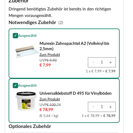
Zubehör
Dringend benötigtes Zubehör ist bereits in den richtigen
Mengen vorausgewählt.
Notwendiges Zubehör
(2)
✓
Ausgewählt
Murexin Zahnspachtel A2 (Vollvinyl bis 2,5mm)
Murexin Zahnspachtel A2 (Vollvinyl bis
2,5mm)
Zum Produkt
UVP
€ 9,90
€ 7,99
1 x € 7,99 =
€ 7,99
✓
Ausgewählt
Universalklebstoff D 495 für Vinylböden
Universalklebstoff D 495 für Vinylböden
Zum Produkt
UVP
€ 100,74
€ 78,99
(€ 5,64 / kg)
1 x € 78,99 =
€ 78,99
Optionales Zubehör