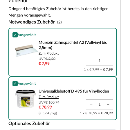
Zubehör
Dringend benötigtes Zubehör ist bereits in den richtigen
Mengen vorausgewählt.
Notwendiges Zubehör
(2)
✓
Ausgewählt
Murexin Zahnspachtel A2 (Vollvinyl bis 2,5mm)
Murexin Zahnspachtel A2 (Vollvinyl bis
2,5mm)
Zum Produkt
UVP
€ 9,90
€ 7,99
1 x € 7,99 =
€ 7,99
✓
Ausgewählt
Universalklebstoff D 495 für Vinylböden
Universalklebstoff D 495 für Vinylböden
Zum Produkt
UVP
€ 100,74
€ 78,99
(€ 5,64 / kg)
1 x € 78,99 =
€ 78,99
Optionales Zubehör