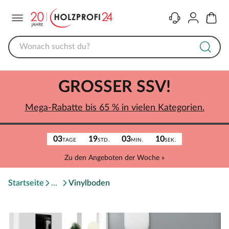
Menü
Kontakt
Konto
Warenk
GROSSER SSV!
Mega-Rabatte bis 65 % in vielen Kategorien.
03
19
03
10
TAGE
STD.
MIN.
SEK.
Zu den Angeboten der Woche »
Startseite
Vinylboden