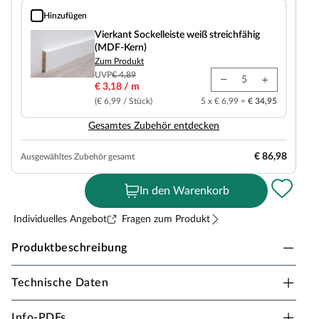
Hinzufügen
Vierkant Sockelleiste weiß streichfähig (MDF-Kern)
Vierkant Sockelleiste weiß streichfähig
(MDF-Kern)
Zum Produkt
UVP
€ 4,89
€ 3,18 / m
(€ 6,99 / Stück)
5 x € 6,99 =
€ 34,95
Gesamtes Zubehör entdecken
€ 86,98
Ausgewähltes Zubehör gesamt
In den Warenkorb
Individuelles Angebot
Fragen zum Produkt
Produktbeschreibung
Technische Daten
TIMEFLOOR Vinylboden Premium Klebevinyl
Eiche Landhausdiele
Info-PDFs