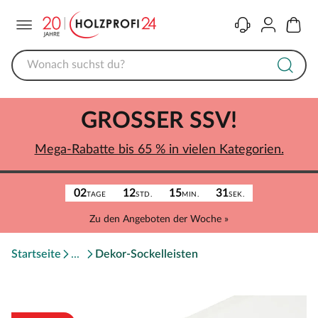
Menü
Kontakt
Konto
Warenk
GROSSER SSV!
Mega-Rabatte bis 65 % in vielen Kategorien.
02
12
15
31
TAGE
STD.
MIN.
SEK.
Zu den Angeboten der Woche »
Startseite
Dekor-Sockelleisten