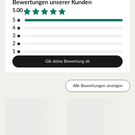
Kabelführungstiefe ideal für die verdeckte
Bewertungen unserer Kunden
Kabelverlegung.
5.00
5
4
3
2
1
Gib deine Bewertung ab
Alle Bewertungen anzeigen