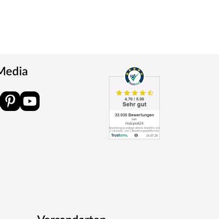
 Media