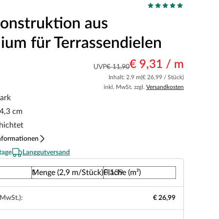
onstruktion aus
ium für Terrassendielen
€ 9,31 / m
UVP
€ 11,90
Inhalt: 2.9 m
(€ 26,99 / Stück)
inkl. MwSt. zzgl.
Versandkosten
ark
 4,3 cm
hichtet
nformationen
tage
Langgutversand
Menge (2,9 m/Stück)
Fläche (m²)
 MwSt.):
€ 26,99