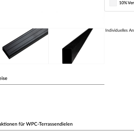
10% Ver
Individuelles A
eise
0 cm
.
uktionen für WPC-Terrassendielen
e Vollholz. Die Rahmenstücke werden mit Aluverbindern