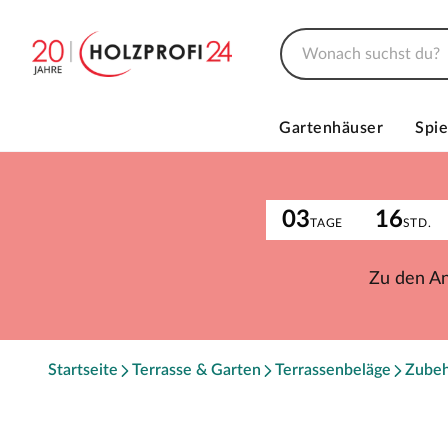
Gartenhäuser
Spie
03
16
TAGE
STD.
Zu den A
Startseite
Terrasse & Garten
Terrassenbeläge
Zube