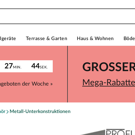
lgeräte
Terrasse & Garten
Haus & Wohnen
Böd
GROSSER 
27
44
MIN.
SEK.
Mega-Rabatte 
ngeboten der Woche »
hör
Metall-Unterkonstruktionen