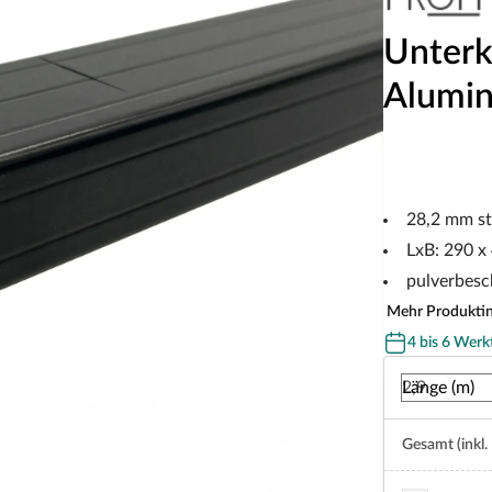
Unterk
Alumin
28,2 mm st
LxB: 290 x
pulverbesc
Mehr Produkti
4 bis 6 Werk
Länge (m)
Gesamt (inkl.