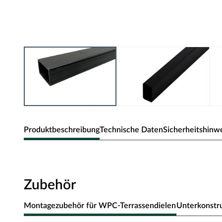
Produktbeschreibung
Technische Daten
Sicherheitshinw
Unterkonstruktion aus Aluminium 29
zum Bau der Rahmenkonstruktion unter Terrassendecks
Zubehör
Montagefreundlich
Montagezubehör für WPC-Terrassendielen
Unterkonstr
Die Aluminiumträger sind leicht und biegesteif, ähnlich wi
unsichtbar, stabil und ohne Verschnitt verlängert.