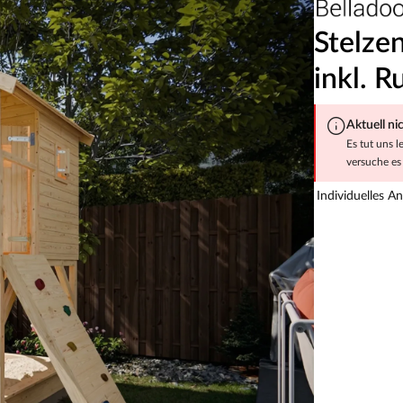
Stelze
inkl. R
Aktuell ni
Es tut uns l
versuche es 
Individuelles A