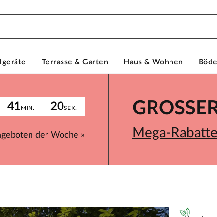
lgeräte
Terrasse & Garten
Haus & Wohnen
Böd
GROSSER 
41
20
MIN.
SEK.
Mega-Rabatte 
ngeboten der Woche »