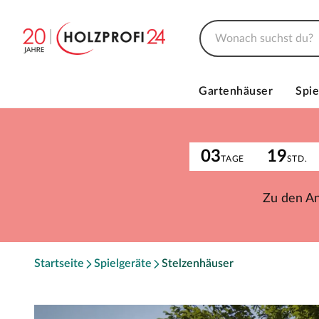
Gartenhäuser
Spie
03
19
TAGE
STD.
Zu den A
Startseite
Spielgeräte
Stelzenhäuser