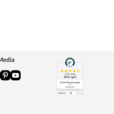
 Media