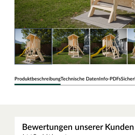
Produktbeschreibung
Technische Daten
Info-PDFs
Sicher
Belladoor Stelzenhaus SET "Nele"
Tolles Stelzenhaus inkl. Sandkasten, Kletterwand und R
Sicherer Aufstieg
Bewertungen unserer Kunden
Das Stelzenhaus lässt sich durch eine Treppe mit eingelass
erklimmen und ist somit auch schon für die Kleinsten geeig