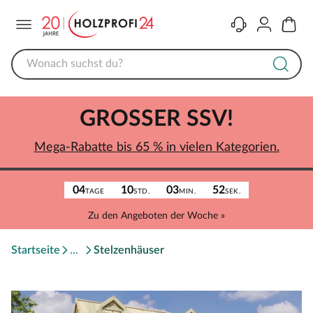
Menü
Kontakt
Konto
Warenk
GROSSER SSV!
Mega-Rabatte bis 65 % in vielen Kategorien.
04
10
03
52
TAGE
STD.
MIN.
SEK.
Zu den Angeboten der Woche »
Startseite
Stelzenhäuser