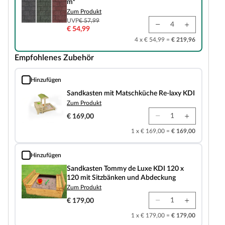
m²
Zum Produkt
UVP
€ 57,99
€ 54,99
4 x € 54,99 =
€ 219,96
Empfohlenes Zubehör
Hinzufügen
Sandkasten mit Matschküche Re-laxy KDI
Sandkasten mit Matschküche Re-laxy KDI
Zum Produkt
€ 169,00
1 x € 169,00 =
€ 169,00
Hinzufügen
Sandkasten Tommy de Luxe KDI 120 x 120 mit Sitzbänken und Abdeckung
Sandkasten Tommy de Luxe KDI 120 x
120 mit Sitzbänken und Abdeckung
Zum Produkt
€ 179,00
1 x € 179,00 =
€ 179,00