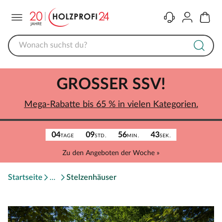
Menü
Kontakt
Konto
Warenk
GROSSER SSV!
Mega-Rabatte bis 65 % in vielen Kategorien.
04
09
56
43
TAGE
STD.
MIN.
SEK.
Zu den Angeboten der Woche »
Startseite
Stelzenhäuser