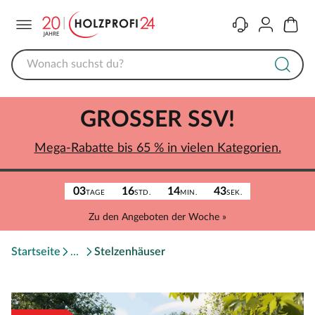
Menü
Kontakt
Konto
Warenk
GROSSER SSV!
Mega-Rabatte bis 65 % in vielen Kategorien.
03
16
14
43
TAGE
STD.
MIN.
SEK.
Zu den Angeboten der Woche »
Startseite
Stelzenhäuser