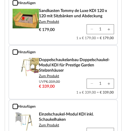
Hinzufügen
Sandkasten Tommy de Luxe KDI 120 x 120 mit Sitzbänken und Abdeckung
Sandkasten Tommy de Luxe KDI 120 x
120 mit Sitzbänken und Abdeckung
Zum Produkt
€ 179,00
1 x € 179,00 =
€ 179,00
Hinzufügen
Doppelschaukelanbau Doppelschaukel-Modul KDI für Prestige Garden Stelz
Doppelschaukelanbau Doppelschaukel-
Modul KDI für Prestige Garden
Stelzenhäuser
Zum Produkt
UVP
€ 359,00
€ 339,00
1 x € 339,00 =
€ 339,00
Hinzufügen
Einzelschaukel-Modul KDI inkl. Schaukelhaken
Einzelschaukel-Modul KDI inkl.
Schaukelhaken
Zum Produkt