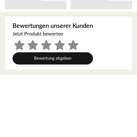
Podesthöhe 120 cm gesenkt werden. Die Leiter zum
Podest ist mit eingefrästen Treppenstufen für einen
sicheren Aufstieg ausgestattet. Das 62 cm hohe Geländer
ist mit einem Abdeckungsbrett ausgestattet.
Bewertungen unserer Kunden
Ausstattung/Lieferumfang
Jetzt Produkt bewerten
Stelzenhaus Big House, Leiter, Fensterläden, detaillierte
Montageanleitung, Rutsche gelb
Bewertung abgeben
Inkl. 3 Fenster. Das Stelzenhaus mit Veranda ist mit zwei
feststehenden Fenstern aus Kunstglas in der Front und mit
einem nach außen zu öffnendem Fenster mit Fensterläden
in der Seitenwand ausgestattet. Das Fenster sowie die
zweigeteilte Holztür sind mit einem Fingerklemmschutz
ausgestattet.
Inkl. Fußbodenbrett
Mit Rutsche. Eine 2,87 Meter lange "rocli"-Wellenrutsche
ist im Sparset bereits enthalten, die entweder an der Front
oder an der Seite des 150 cm hohen Podestes angebracht
werden kann. Die Rutsche lässt sich mit wenigen