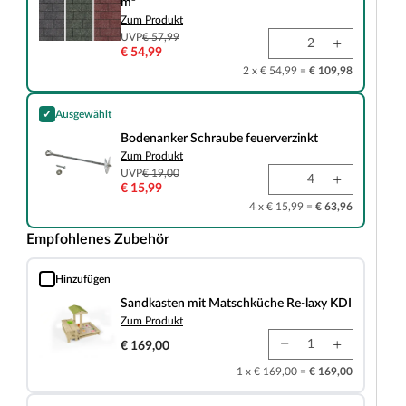
m²
Zum Produkt
UVP
€ 57,99
€ 54,99
2 x € 54,99 =
€ 109,98
✓
Ausgewählt
Bodenanker Schraube feuerverzinkt
Bodenanker Schraube feuerverzinkt
Zum Produkt
UVP
€ 19,00
€ 15,99
4 x € 15,99 =
€ 63,96
Empfohlenes Zubehör
Hinzufügen
Sandkasten mit Matschküche Re-laxy KDI
Sandkasten mit Matschküche Re-laxy KDI
Zum Produkt
€ 169,00
1 x € 169,00 =
€ 169,00