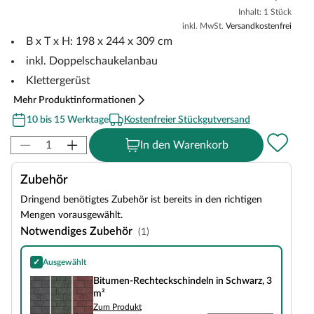
Inhalt: 1 Stück
inkl. MwSt.
Versandkostenfrei
B x T x H: 198 x 244 x 309 cm
inkl. Doppelschaukelanbau
Klettergerüst
Mehr Produktinformationen
10 bis 15 Werktage
Kostenfreier Stückgutversand
In den Warenkorb
Zubehör
Dringend benötigtes Zubehör ist bereits in den richtigen
Mengen vorausgewählt.
Notwendiges Zubehör
(1)
✓
Ausgewählt
Bitumen-Rechteckschindeln in Schwarz, 3 m²
Bitumen-Rechteckschindeln in Schwarz, 3
m²
Zum Produkt