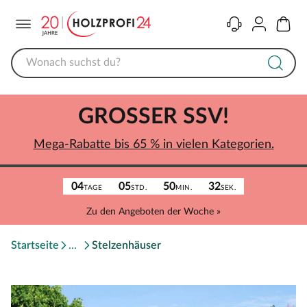
Menü
Kontakt
Konto
Warenk
GROSSER SSV!
Mega-Rabatte bis 65 % in vielen Kategorien.
04
05
50
32
TAGE
STD.
MIN.
SEK.
Zu den Angeboten der Woche »
Startseite
Stelzenhäuser