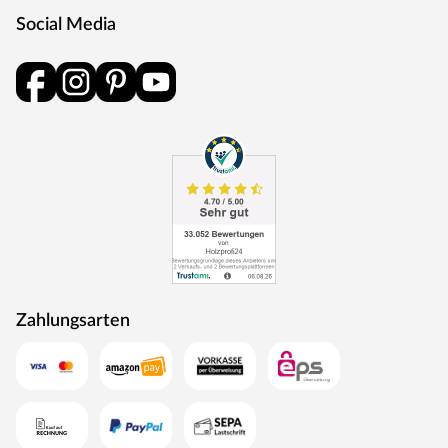
Karibu – Naturprodukte von hoher Qualität
Social Media
Karibu ist langjähriger und kompetenter Partner für
Gartenhaus, Sauna, Spielgerät, Carport oder Pool –
made in Germany. Dabei ist hohe Qualität Standard und
nur ausgesuchtes, erstklassiges Holz, ausschließlich aus
nachhaltig bewirtschafteten Wäldern Nordeuropas,
kommt zur Verarbeitung. Durch sein langsames
Wachstum ist es besonders hart und widerstandsfähig.
Modernste Technologien sorgen für passgenaue
Fertigung. Karibu setzt Akzente in Qualität und Design.
ACHTUNG
Nicht für Kinder unter 3 Jahren geeignet. Geeignet für
Zahlungsarten
Kinder von 3 bis 14 Jahren. Benutzung nur unter
unmittelbarer Aufsicht von Erwachsenen. Stolper-
und/oder Sturzgefahr. Nur für den häuslichen, privaten
Bereich (DIN EN 71-8). Ausschließlich für die
Verwendung im Freien. Spieltürme/Stelzenhäuser mit