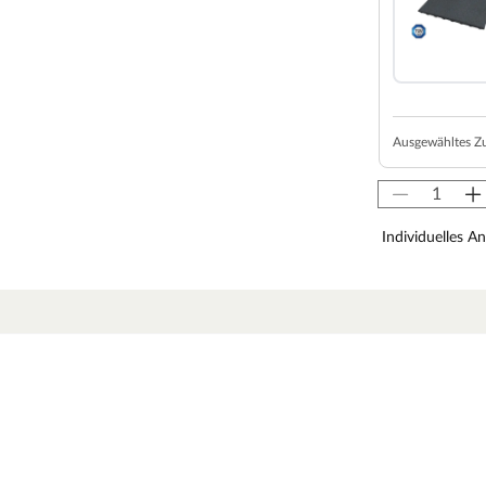
ngseifer gefragt. Stelzenhäuser sind die sichere,
für geheime Clubtreffen. Das Außenmaß des
von 2,95 m² lässt es sich hier wunderbar spielen
t.
Ausgewähltes Z
ei 3–14 Jahren. Achte aber bitte darauf, dass die
indes passt.
on 150 cm.
Individuelles A
rüst, Netzrampe, Wellenrutsche, Holzleiter