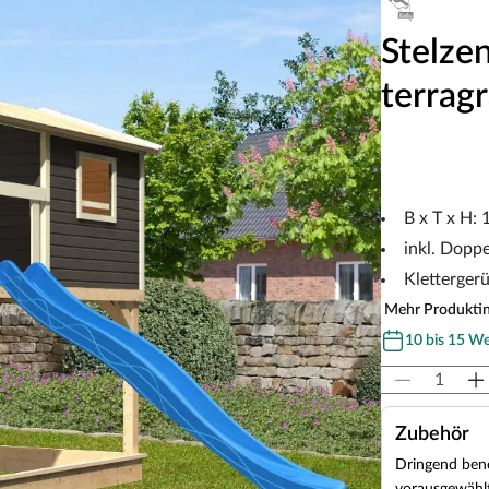
Stelze
terrag
B x T x H:
inkl. Dopp
Klettergerü
Mehr Produkti
10 bis 15 W
Zubehör
Dringend benö