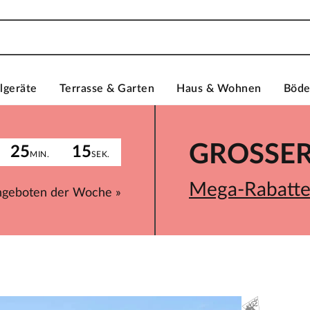
lgeräte
Terrasse & Garten
Haus & Wohnen
Böd
GROSSER 
25
15
MIN.
SEK.
Mega-Rabatte 
ngeboten der Woche »