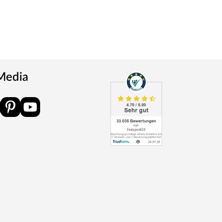
 Media