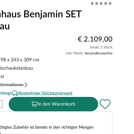
nhaus Benjamin SET
rau
€ 2.109,00
Inhalt: 1 Stück
inkl. MwSt.
Versandkostenfrei
 198 x 243 x 309 cm
elschaukelanbau
st
nformationen
erktage
Kostenfreier Stückgutversand
In den Warenkorb
tigtes Zubehör ist bereits in den richtigen Mengen