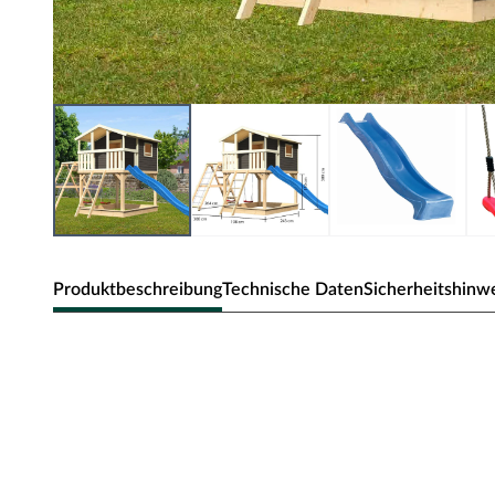
Produktbeschreibung
Technische Daten
Sicherheitshinw
Karibu Stelzenhaus Benjamin SET ter
Material: Holz, B x T x H: 198 x 243 x 309 c
Klettergerüst, Netzrampe, Wellenrutsche blau
Dieses Spielhaus bietet deinem Kind ein eigenes Reich i