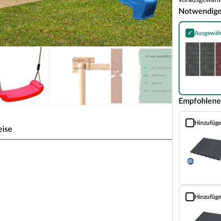
vorausgewählt
Notwendig
✓
Ausgewäh
Bitumen-Rech
Empfohlene
Hinzufüg
Fallschutzma
eise
ragrau
m, inkl. Doppelschaukelanbau,
Hinzufüg
, Holzleiter
Fallschutzma
n erwachsenenfreier Zone. Das Häuschen steht auf