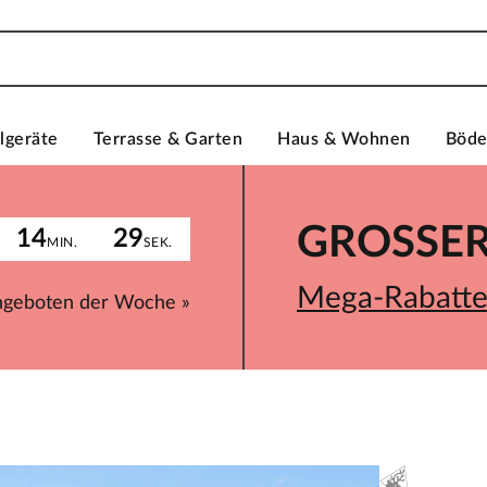
lgeräte
Terrasse & Garten
Haus & Wohnen
Böd
GROSSER 
14
29
MIN.
SEK.
Mega-Rabatte 
ngeboten der Woche »