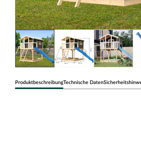
Produktbeschreibung
Technische Daten
Sicherheitshinw
Karibu Stelzenhaus Benjamin SET ter
Material: Holz, B x T x H: 198 x 243 x 309 cm
Holzleiter
Dieses Spielhaus bietet deinem Kind ein eigenes Reich i