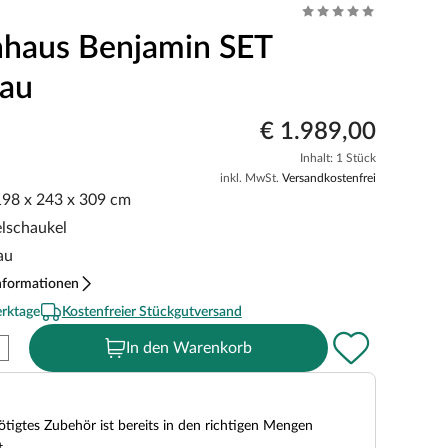
nhaus Benjamin SET
rau
€ 1.989,00
Inhalt: 1 Stück
inkl. MwSt.
Versandkostenfrei
 198 x 243 x 309 cm
elschaukel
au
nformationen
erktage
Kostenfreier Stückgutversand
In den Warenkorb
tigtes Zubehör ist bereits in den richtigen Mengen