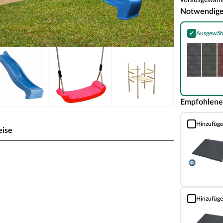
vorausgewählt
Notwendig
✓
Ausgewäh
Bitumen-Rech
Empfohlene
Hinzufüg
Fallschutzma
eise
ragrau
, inkl. Doppelschaukel, Rutsche blau,
Hinzufüg
Fallschutzma
n erwachsenenfreier Zone. Das Häuschen steht auf