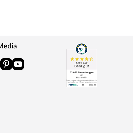
 Media