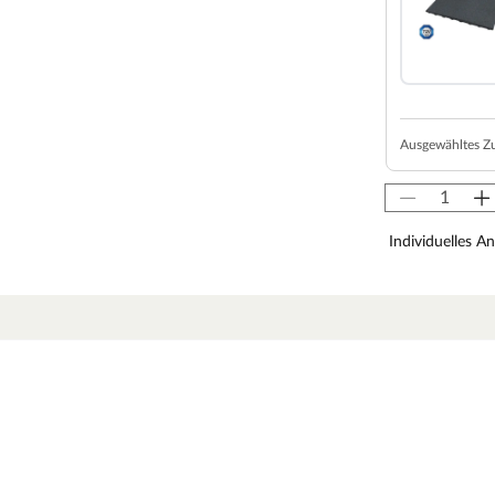
ngseifer gefragt. Stelzenhäuser sind die sichere,
für geheime Clubtreffen. Das Außenmaß des
von 2,95 m² lässt es sich hier wunderbar spielen
t.
Ausgewähltes Z
ei 3–14 Jahren. Achte aber bitte darauf, dass die
indes passt.
on 150 cm.
Individuelles A
iter