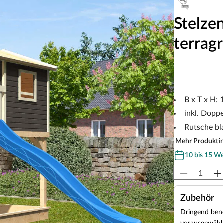
Stelze
terrag
B x T x H:
inkl. Dopp
Rutsche bl
Mehr Produkti
10 bis 15 W
Zubehör
Dringend benö