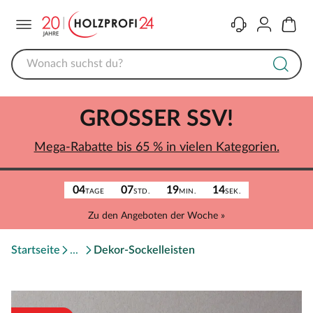
Menü
Kontakt
Konto
Warenk
GROSSER SSV!
Mega-Rabatte bis 65 % in vielen Kategorien.
04
07
19
14
TAGE
STD.
MIN.
SEK.
Zu den Angeboten der Woche »
Startseite
Dekor-Sockelleisten