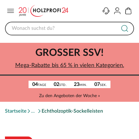
Menü
Kontakt
Konto
Warenk
GROSSER SSV!
Mega-Rabatte bis 65 % in vielen Kategorien.
04
02
23
07
TAGE
STD.
MIN.
SEK.
Zu den Angeboten der Woche »
Startseite
Echtholzoptik-Sockelleisten