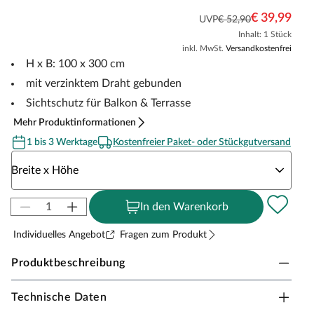
€ 39,99
UVP
€ 52,90
Inhalt: 1 Stück
inkl. MwSt.
Versandkostenfrei
H x B: 100 x 300 cm
mit verzinktem Draht gebunden
Sichtschutz für Balkon & Terrasse
Mehr Produktinformationen
1 bis 3 Werktage
Kostenfreier Paket- oder Stückgutversand
Wähle eine Breite x Höhe
Breite x Höhe
In den Warenkorb
Individuelles Angebot
Fragen zum Produkt
Produktbeschreibung
Technische Daten
Sichtschutzmatte aus 100 % Weidenzweigen für