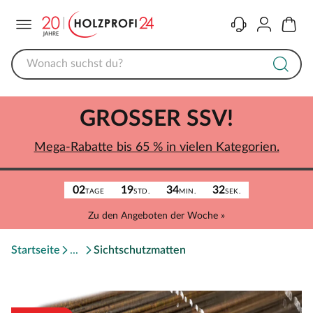
Menü
Kontakt
Konto
Warenk
GROSSER SSV!
Mega-Rabatte bis 65 % in vielen Kategorien.
02
19
34
32
TAGE
STD.
MIN.
SEK.
Zu den Angeboten der Woche »
Startseite
Sichtschutzmatten