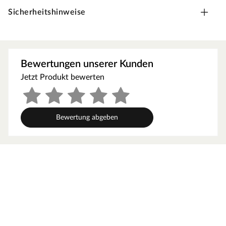
Hochwertige Materialien und attraktives Design sorgen
Sicherheitshinweise
für ein einzigartiges Saunaerlebnis direkt in deinem
Garten. Hier können 2-3 Personen gleichzeitig saunieren.
Dieses Saunamodell – eine System- bzw. Elementsauna –
zeichnet sich durch seine besondere Sandwich-Bauweise
Bewertungen unserer Kunden
aus, d. h., die Wandelemente bestehen aus einzelnen
Jetzt Produkt bewerten
Schichten. Die bereits vorgefertigten Wandelemente aus
Fichte ermöglichen einen schnellen Aufbau innerhalb
weniger Stunden. Mit einer Wandstärke von 38 mm sind
Systemsaunen optimal isoliert und somit besonders
Bewertung abgeben
energiesparend. Wegen der sehr gut gedämmten
Elemente heizt sich die Systemsauna extra schnell auf.
Orientiere dich für die Erstellung des Fundaments am
Grundriss bzw. an der mitgelieferten Montageanleitung!
Produktblätter, Montageanleitungen und weitere
wichtige Hinweise findest du unter der Produkttabelle.
Materialeigenschaften
Die hochwertig gearbeitete Sauna zeichnet sich durch