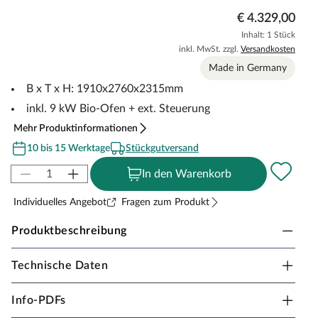
€ 4.329,00
Inhalt: 1 Stück
inkl. MwSt. zzgl.
Versandkosten
Made in Germany
B x T x H: 1910x2760x2315mm
inkl. 9 kW Bio-Ofen + ext. Steuerung
Mehr Produktinformationen
10 bis 15 Werktage
Stückgutversand
In den Warenkorb
Individuelles Angebot
Fragen zum Produkt
Produktbeschreibung
Technische Daten
KARIBU Saunahaus Angkor 1 SET
naturbelassen
Info-PDFs
Erlebe pure Entspannung mit deiner Gartensauna: