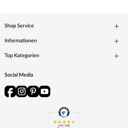
werden, um das Holz dauerhaft vor Verformung,
Verwitterung und Schädlingsbefall zu schützen.
Saunaofen
Shop Service
Das Herzstück einer Sauna ist ihr Ofen: Er haucht ihr
Leben ein, bestimmt, wie warm es wird und welche Art
Informationen
von Saunagang genossen werden kann. Für eine
klassische finnische Sauna ist dieser 9 kW (3 x 16 A)
Top Kategorien
starke Bio-Saunaofen optimal. Er erreicht eine
Temperatur von bis zu 110 °C und besitzt einen
feueraluminierten Innenmantel. Mit dem Zusatz als Bio-
Social Media
Kombiofen hat er obendrein noch eine spezielle
Dampfeinheit und ermöglicht damit gleich vier
facettenreiche Saunagangvariationen: die besonders
heiße und trockene finnische Sauna, die stärkende
Kräuterdampfkur, das feuchtwarme Softdampfbad und
das schonende Familienbad.
Außenmantel aus Edelstahl. Integrierte Verdampfereinheit