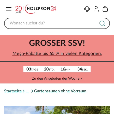
Menü
Kontakt
Konto
Warenk
GROSSER SSV!
Mega-Rabatte bis 65 % in vielen Kategorien.
03
20
16
34
TAGE
STD.
MIN.
SEK.
Zu den Angeboten der Woche »
Startseite
Gartensaunen ohne Vorraum