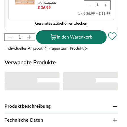
UVP
€ 49,90
€ 36,99
1 x € 36,99 =
€ 36,99
Gesamtes Zubehör entdecken
In den Warenkorb
Individuelles Angebot
Fragen zum Produkt
Verwandte Produkte
Produktbeschreibung
Technische Daten
Karibu Innensauna in Elementbauweise Paradiso 1