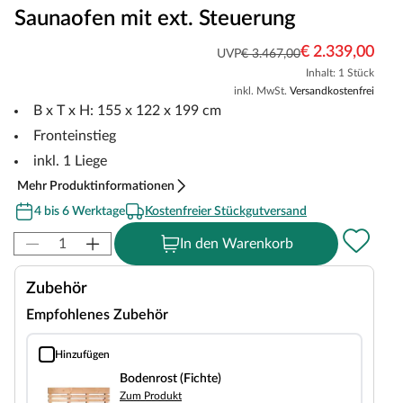
Saunaofen mit ext. Steuerung
€ 2.339,00
UVP
€ 3.467,00
Inhalt: 1 Stück
inkl. MwSt.
Versandkostenfrei
B x T x H: 155 x 122 x 199 cm
Fronteinstieg
inkl. 1 Liege
Mehr Produktinformationen
4 bis 6 Werktage
Kostenfreier Stückgutversand
In den Warenkorb
Zubehör
Empfohlenes Zubehör
Hinzufügen
Bodenrost (Fichte)
Bodenrost (Fichte)
Zum Produkt