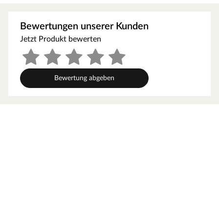
Klarheit.
Türvariante
Bewertungen unserer Kunden
Jetzt Produkt bewerten
Die 8 mm starke bronzierte Ganzglastür ist in einen
Türrahmen aus Massivholz eingefasst. Das verwendete
Einscheibensicherheitsglas ist speziell wärmebehandelt
und aufgrund dessen unempfindlich gegenüber
Bewertung abgeben
schwankenden Temperaturen. Die Tür hat ein Einbaumaß
von 78 x 187,1 cm und ein Durchgangsmaß von 64 x 173
cm. Für eine optimale und exakte Ausrichtung sind die
braunen Türbeschläge frei justierbar. Sie ist ausgestattet
mit einem hochwertigen Türgriff im edlen KARIBU-
Design und einer bewährten Magnetverschlusstechnik.
Im Lieferumfang enthalten:
3,6 kW Saunaofen, externe Steuerung, 1 Liege,
Rückenlehne und Bankblende aus Espenholz,
Ofenschutzgitter
Empfohlenes Zubehör