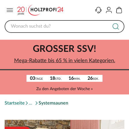
Menü
Kontakt
Konto
Warenk
GROSSER SSV!
Mega-Rabatte bis 65 % in vielen Kategorien.
03
18
16
26
TAGE
STD.
MIN.
SEK.
Zu den Angeboten der Woche »
Startseite
Systemsaunen