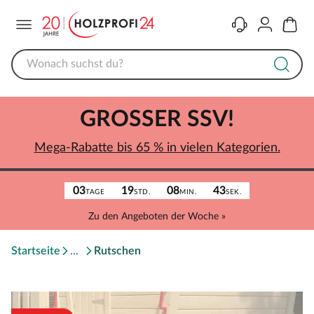
Menü
Kontakt
Konto
Warenk
GROSSER SSV!
Mega-Rabatte bis 65 % in vielen Kategorien.
03
19
08
43
TAGE
STD.
MIN.
SEK.
Zu den Angeboten der Woche »
Startseite
Rutschen