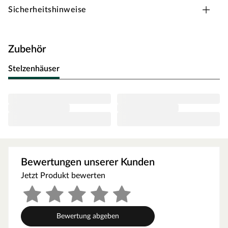
mehr Spielspaß.
Sicherheitshinweise
Rutsche
Sie ist mit einer Länge von 120 cm und einer Innenbreite
von 60 cm für das Abenteuerspielhaus Lotti geeignet. Die
Zubehör
Rutsche ist aus robustem Hart-Polyethylen gefertigt.
Stelzenhäuser
Bewertungen unserer Kunden
Jetzt Produkt bewerten
Bewertung abgeben