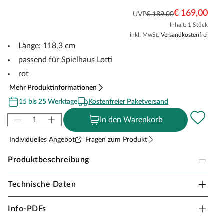
€ 169,00
UVP
€ 189,00
Inhalt: 1 Stück
inkl. MwSt.
Versandkostenfrei
Länge: 118,3 cm
passend für Spielhaus Lotti
rot
Mehr Produktinformationen
15 bis 25 Werktage
Kostenfreier Paketversand
In den Warenkorb
Individuelles Angebot
Fragen zum Produkt
Produktbeschreibung
Technische Daten
WEKA Rutsche für Tabaluga Abenteuerhaus Lotti
120 cm rot
Info-PDFs
Mit unserer roten Rutsche haben Ihre Kleinen noch