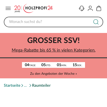
Menü
Kontakt
Konto
Warenk
GROSSER SSV!
Mega-Rabatte bis 65 % in vielen Kategorien.
04
05
01
15
TAGE
STD.
MIN.
SEK.
Zu den Angeboten der Woche »
Startseite
Raumteiler