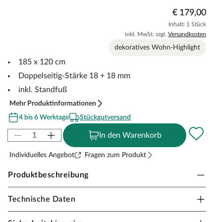
€ 179,00
Inhalt: 1 Stück
inkl. MwSt. zzgl.
Versandkosten
dekoratives Wohn-Highlight
185 x 120 cm
Doppelseitig-Stärke 18 + 18 mm
inkl. Standfuß
Mehr Produktinformationen
4 bis 6 Werktage
Stückgutversand
In den Warenkorb
Individuelles Angebot
Fragen zum Produkt
Produktbeschreibung
Technische Daten
Timeless Living Raumteiler Akustische
Trennwand Oiled Oak