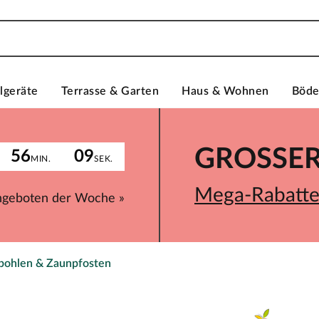
lgeräte
Terrasse & Garten
Haus & Wohnen
Böd
GROSSER 
56
09
MIN.
SEK.
Mega-Rabatte 
ngeboten der Woche »
bohlen & Zaunpfosten