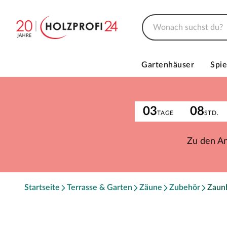
Gartenhäuser
Spie
03
08
TAGE
STD.
Zu den A
Startseite
Terrasse & Garten
Zäune
Zubehör
Zaun