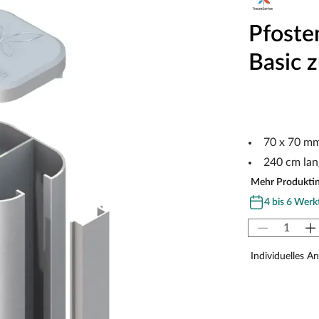
Pfost
Basic 
70 x 70 m
240 cm lan
Mehr Produkti
4 bis 6 Werk
Individuelles A