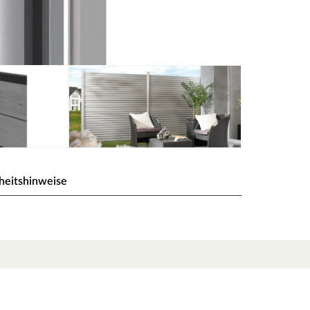
heitshinweise
ber zum Einbetonieren
.
etall sind jeweils die Pfostenkappen und ein
en.