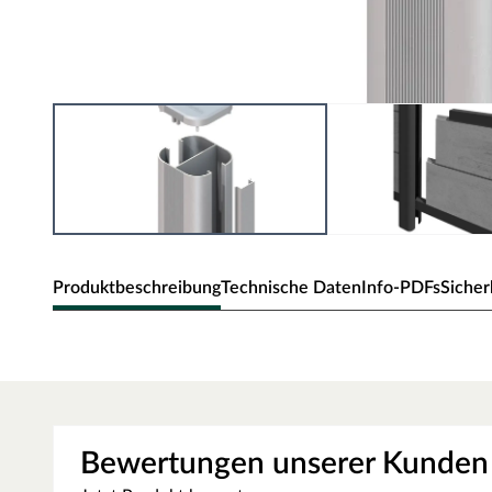
Produktbeschreibung
Technische Daten
Info-PDFs
Sicher
Pfosten "SYSTEM WPC/ALU" Basic sil
Modulzaunelemente mit vielen Gestaltungsmöglichkeiten
Hochwertig und langlebig
Bewertungen unserer Kunden
Bei den robusten SYSTEM WPC Pfosten aus beschichtetem M
Endprofil enthalten, die eine wetterfeste Konstruktion ergeb