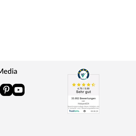
 Media