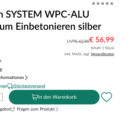
en SYSTEM WPC-ALU
zum Einbetonieren silber
€ 56,99
UVP
€ 62,90
Inhalt: 1 Stück
inkl. MwSt. zzgl.
Versandkosten
m
g
nformationen
tage
Stückgutversand
In den Warenkorb
ngebot
Fragen zum Produkt