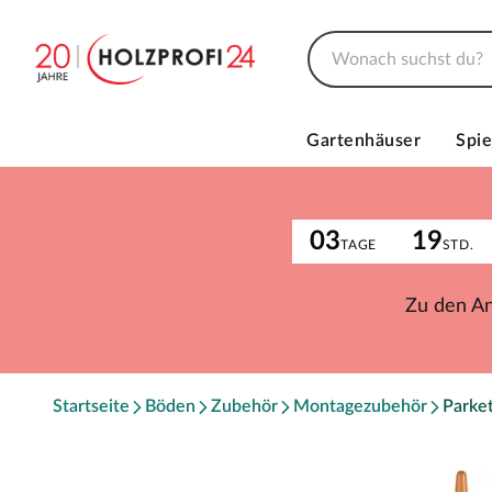
Gartenhäuser
Spie
03
19
TAGE
STD.
Zu den A
Startseite
Böden
Zubehör
Montagezubehör
Parke