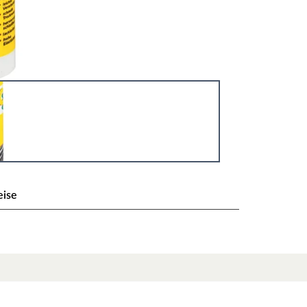
eise
ugenmasse von Ferax für die Verfugung aller
l- und formaldehydfreien hochwertigen