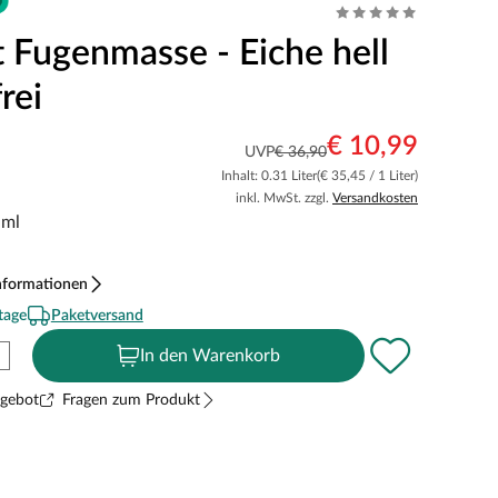
t Fugenmasse - Eiche hell
frei
€ 10,99
UVP
€ 36,90
Inhalt: 0.31 Liter
(€ 35,45 / 1 Liter)
inkl. MwSt. zzgl.
Versandkosten
 ml
nformationen
tage
Paketversand
In den Warenkorb
ngebot
Fragen zum Produkt