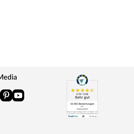
 Media