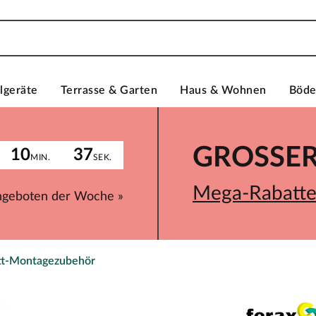
lgeräte
Terrasse & Garten
Haus & Wohnen
Böd
GROSSER 
10
37
MIN.
SEK.
Mega-Rabatte 
ngeboten der Woche »
tt-Montagezubehör