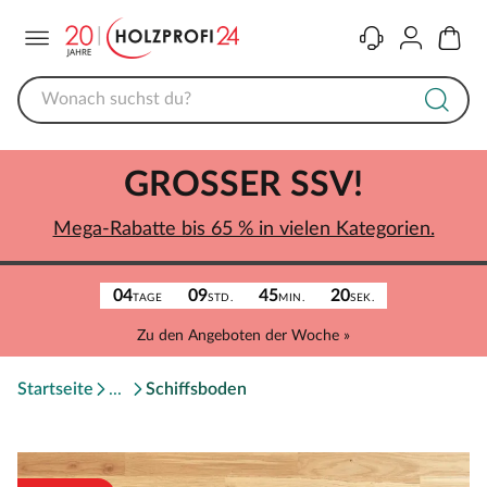
Menü
Kontakt
Konto
Warenk
GROSSER SSV!
Mega-Rabatte bis 65 % in vielen Kategorien.
04
09
45
20
TAGE
STD.
MIN.
SEK.
Zu den Angeboten der Woche »
Startseite
Schiffsboden