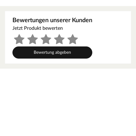
es passt sich auch perfekt an Temperatur- und
Luftfeuchtigkeitsschwankungen an. Das
Bewertungen unserer Kunden
Schiffsbodendesign wirkt durch die Kombination von
verschieden langen, versetzt angeordneten Stäben sehr
Jetzt Produkt bewerten
lebendig. In Kombination mit der geraden Linienführung
erscheint der Boden gleichzeitig klassisch und zeitlos.
Dieser fugenlose Bodenbelag erzielt aufgrund seiner
Bewertung abgeben
nahtlos aneinander gereihten Dielen ein ebenmäßiges
und harmonisches Gesamtbild.
Variant: Ein bewusst interessantes, kräftiges Farb- und
Strukturspiel betont den chargierenden Charakter der
Bodenfläche. Splint- und Braunkernanteile sowie größere
Äste und vereinzelte Risse bestimmen das
ausdrucksstarke Bodenbild. Astausbrüche und Risse
werden fachmännisch ausgespachtelt. Kleine nicht
spachtelfähige Risse und Äste können vorkommen.
Die gebürstete Holzstruktur setzt die Maserung in ein
besonderes Licht und sorgt so für eine schöne Tiefe. Die