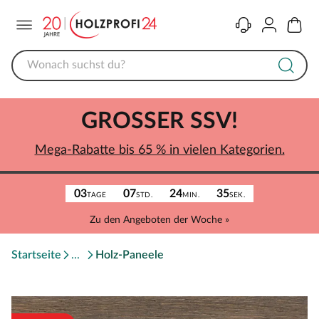
Menü
Kontakt
Konto
Warenk
GROSSER SSV!
Mega-Rabatte bis 65 % in vielen Kategorien.
03
07
24
35
TAGE
STD.
MIN.
SEK.
Zu den Angeboten der Woche »
Startseite
Holz-Paneele