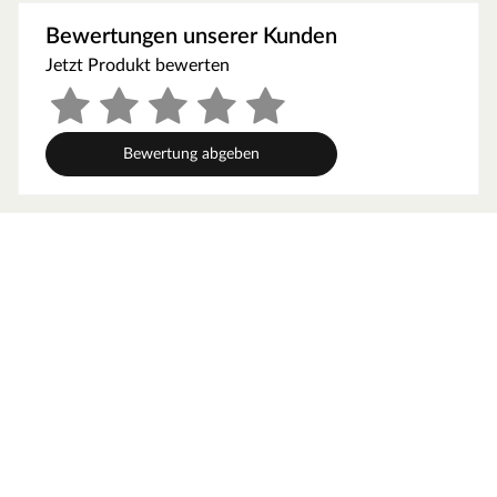
Material
Bewertungen unserer Kunden
Die Wandpaneele sind aus Echtholz gefertigt. Hierbei
Jetzt Produkt bewerten
handelt es sich um edles Eichenholz. Dieses Holz
besticht durch seine markante Maserung, warme
Farbgebung und eine ausdrucksstarke Struktur. Neben
Bewertung abgeben
seiner ästhetischen Wirkung überzeugt es auch mit
hervorragenden technischen Eigenschaften: Es ist
äußerst widerstandsfähig, abriebfest und zeigt nur ein
geringes Schwind- und Quellverhalten. Dadurch bleibt es
formstabil, neigt kaum zu Verzug und ist wenig anfällig
für Rissbildungen.
Bitte beachten: Da es sich um Echtholz handelt,
unterscheiden sich die Paneele hinsichtlich ihrer
Farbgebung und Maserung leicht voneinander. Die
Abbildungen dienen als Anhaltspunkt.
Montage
Die Montage gestaltet sich einfach und effizient.