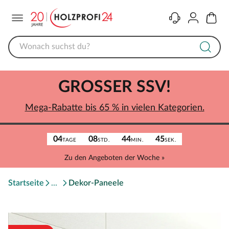
Menü
Kontakt
Konto
Warenk
GROSSER SSV!
Mega-Rabatte bis 65 % in vielen Kategorien.
04
08
44
45
TAGE
STD.
MIN.
SEK.
Zu den Angeboten der Woche »
Startseite
Dekor-Paneele