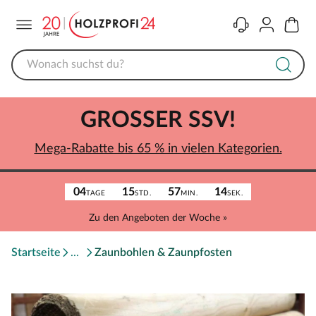
Menü
Kontakt
Konto
Warenk
GROSSER SSV!
Mega-Rabatte bis 65 % in vielen Kategorien.
04
15
57
14
TAGE
STD.
MIN.
SEK.
Zu den Angeboten der Woche »
Startseite
Zaunbohlen & Zaunpfosten