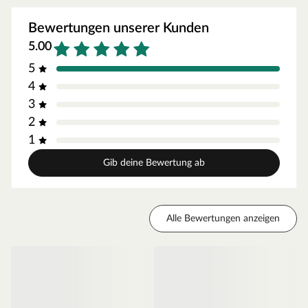
Besonders beständig
Das Holz ist von Natur aus sehr widerstandsfähig gegen
Bewertungen unserer Kunden
Schädlinge und Pilzerkrankungen.
5.00
Kesseldruckimprägnierung
5
Schützt das Holz im Außenbereich, was zu einer längeren
Haltbarkeit beiträgt.
4
3
2
1
Gib deine Bewertung ab
Alle Bewertungen anzeigen