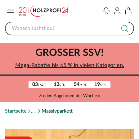
Menü
Kontakt
Konto
Warenk
GROSSER SSV!
Mega-Rabatte bis 65 % in vielen Kategorien.
03
12
54
19
TAGE
STD.
MIN.
SEK.
Zu den Angeboten der Woche »
Startseite
Massivparkett