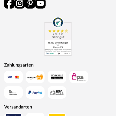
Elemente aus verschiedenen Kartons.
Technische Details
Die Dielen haben eine Breite von 9,6 cm, eine Länge von
96 cm und sind 15 mm stark. Die natürliche
Erscheinungsform des Bambus zeichnet sich durch die
horizontal angeordneten Knoten (Nodien), welche auf
der fertigen Parkettoberfläche gut sichtbar sind, aus. Die
robuste Lackversiegelung schützt optimal vor
Feuchtigkeit sowie Kratzern und macht den Boden
herrlich pflegeleicht.
Zahlungsarten
Um eine hohe Dauerhaftigkeit und besondere Stabilität
zu gewährleisten, sollte der Bodenbelag fest mit dem
Untergrund verklebt werden.
TIMEFLOOR – Holz für Generationen
TIMEFLOOR steht für Böden mit höchster Qualität, die
alle Zeiten überdauern. Den Trends folgend bietet der
Versandarten
Hersteller ein vielfältiges Sortiment an Bodenbelägen:
hochwertige Massivholzdielen und