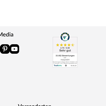
 Media