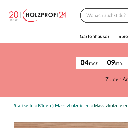
Gartenhäuser
Spie
04
09
TAGE
STD.
Zu den A
Startseite
Böden
Massivholzdielen
Massivholzdielen