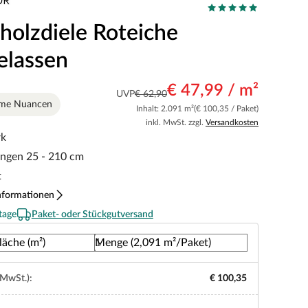
holzdiele Roteiche
elassen
€ 47,99 / m²
UVP
€ 62,90
rme Nuancen
Inhalt: 2.091 m²
(€ 100,35 / Paket)
inkl. MwSt. zzgl.
Versandkosten
rk
ängen 25 - 210 cm
t
nformationen
tage
Paket- oder Stückgutversand
läche (m²)
Menge (2,091 m²/Paket)
 MwSt.):
€ 100,35