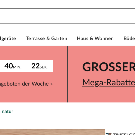
lgeräte
Terrasse & Garten
Haus & Wohnen
Böd
GROSSER 
40
22
MIN.
SEK.
Mega-Rabatte 
ngeboten der Woche »
 natur