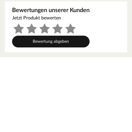
Dank der vorgefertigten 16 mm starken Wandelemente
kann der Verkaufsstand einfach auf- und abgebaut
Bewertungen unserer Kunden
werden.
Jetzt Produkt bewerten
Kesseldruckimprägniert
Der Marktstand ist aus kesseldruckimprägniertem
nordischem Kiefernholz gefertigt und bietet Dir durch
seine Vorbehandlung den Vorteil, dass der Marktstand
Bewertung abgeben
bereits vor der Witterung sowie holzzerstörenden Insekten
und Pilzbefall geschützt ist.
15 mm starkes Satteldach
Das Satteldach aus 15 mm starken Dachbrettern bietet
Dir bei einer Firsthöhe von ca. 239 cm eine großzügige
Seitenhöhe von ca. 188 cm. Wir empfehlen dir
Dachschindeln für einen dekorativen und lange haltbaren
Dachbelag. Beachte hierzu unser Zubehör-Sortiment.
Inkl. Fußboden
Der Marktstand wird inklusive 16 mm Fußboden-
Elementen geliefert.
Inkl. Montageanleitung
Eine Montageanleitung sowie sämtliches Montagematerial
liegen dem Paket bei.