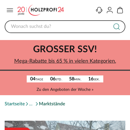
Menü
Kontakt
Konto
Warenk
GROSSER SSV!
Mega-Rabatte bis 65 % in vielen Kategorien.
04
06
58
16
TAGE
STD.
MIN.
SEK.
Zu den Angeboten der Woche »
Startseite
Marktstände