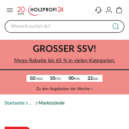
Menü
Kontakt
Konto
Warenk
GROSSER SSV!
Mega-Rabatte bis 65 % in vielen Kategorien.
02
10
00
22
TAGE
STD.
MIN.
SEK.
Zu den Angeboten der Woche »
Startseite
Marktstände