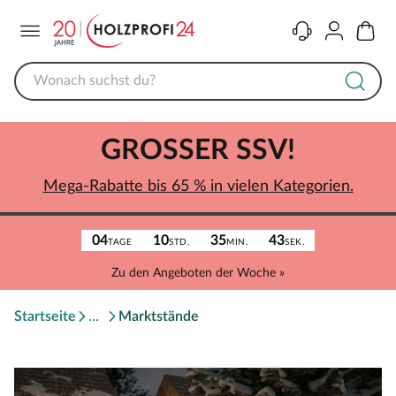
Menü
Kontakt
Konto
Warenk
GROSSER SSV!
Mega-Rabatte bis 65 % in vielen Kategorien.
04
10
35
43
TAGE
STD.
MIN.
SEK.
Zu den Angeboten der Woche »
Startseite
Marktstände